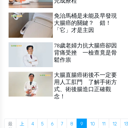
完成療程
免治馬桶是未能及早發現
大腸癌的關鍵？ 錯！
「它」才是主因
78歲老婦力抗大腸癌卻因
背痛受挫 一檢查竟是骨
鬆作祟
大腸直腸癌術後不一定要
用人工肛門 了解手術方
式、術後腸造口正確觀
念！
最
上
4
5
6
7
8
9
10
11
12
1