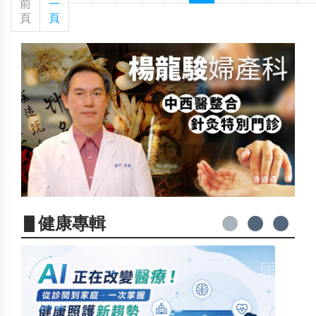
前
一
頁
頁
▋健康專輯