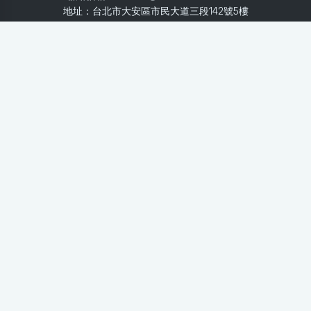
地址：台北市大安區市民大道三段142號5樓
Line：
@healthnews
使用條款
隱私聲明
免責聲明
媒體投稿
健康醫療網
健康醫療網每日提供專業、即時、正確的健康知識、醫學新
知、用藥安全、醫療照護、專家臨床經驗，關懷婦幼、上
班、銀髮、年輕各大族群的生理、心理健康狀況，尤其對重
大疾病（糖尿病、高血壓、心臟病、各種癌症、慢性疾病
等）、養生保健、營養攝取、體重管理、減肥美容等，邀訪
各類專家做正確、客觀的剖析與分享，是民眾獲取健康照護
的最佳資訊平台。