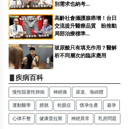
別需求也納考...
高齡社會攝護腺癌增！台日
交流提升醫療品質 盼推動
局部治療標準...
玻尿酸只有填充作用？醫解
析不同層次的臨床應用
▋疾病百科
慢性阻塞性肺病
神經痛
尿道、海綿體
運動醫學
膀胱
乾眼症
懷孕生產
避孕
心律不整
健康普拉斯
神經異常
乳房問題