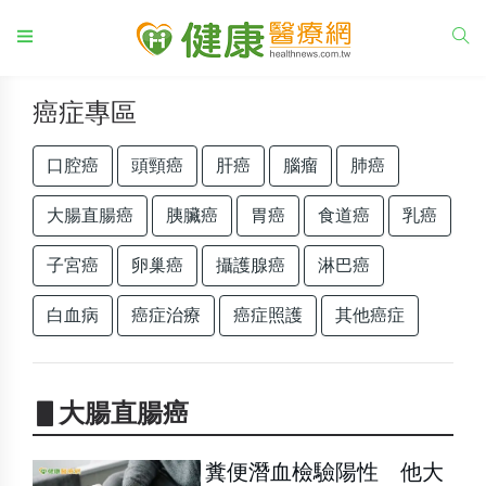
癌症專區
口腔癌
頭頸癌
肝癌
腦瘤
肺癌
大腸直腸癌
胰臟癌
胃癌
食道癌
乳癌
子宮癌
卵巢癌
攝護腺癌
淋巴癌
白血病
癌症治療
癌症照護
其他癌症
▋大腸直腸癌
糞便潛血檢驗陽性 他大