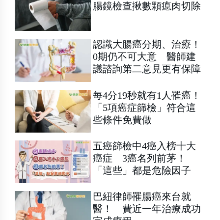
腸鏡檢查揪數顆瘜肉切除
認識大腸癌分期、治療！
0期仍不可大意 醫師建
議諮詢第二意見更有保障
每4分19秒就有1人罹癌！
「5項癌症篩檢」符合這
些條件免費做
五癌篩檢中4癌入榜十大
癌症 3癌名列前茅！
「這些」都是危險因子
巴紐律師罹腸癌來台就
醫！ 費近一年治療成功