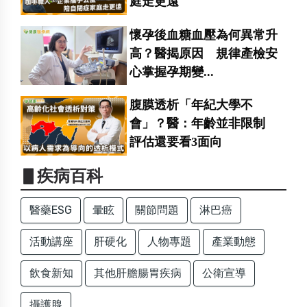
庭走更遠
懷孕後血糖血壓為何異常升
高？醫揭原因 規律產檢安
心掌握孕期變...
腹膜透析「年紀大學不
會」？醫：年齡並非限制
評估還要看3面向
▋疾病百科
醫藥ESG
暈眩
關節問題
淋巴癌
活動講座
肝硬化
人物專題
產業動態
飲食新知
其他肝膽腸胃疾病
公衛宣導
攝護腺