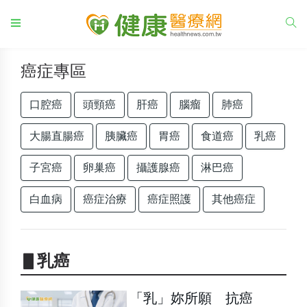
癌症專區
口腔癌
頭頸癌
肝癌
腦瘤
肺癌
大腸直腸癌
胰臟癌
胃癌
食道癌
乳癌
子宮癌
卵巢癌
攝護腺癌
淋巴癌
白血病
癌症治療
癌症照護
其他癌症
▋乳癌
「乳」妳所願 抗癌