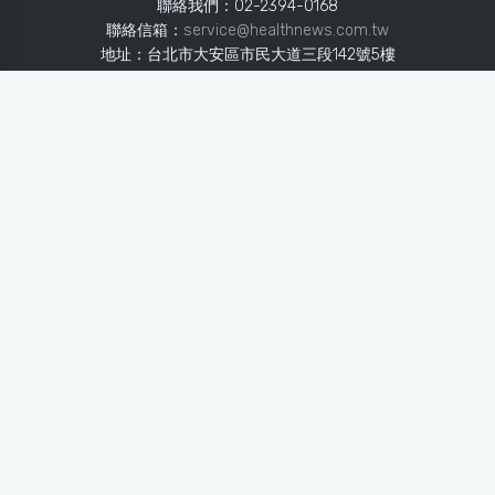
聯絡我們：02-2394-0168
聯絡信箱：
service@healthnews.com.tw
地址：台北市大安區市民大道三段142號5樓
Line：
@healthnews
使用條款
隱私聲明
免責聲明
媒體投稿
健康醫療網
健康醫療網每日提供專業、即時、正確的健康知識、醫學新
知、用藥安全、醫療照護、專家臨床經驗，關懷婦幼、上
班、銀髮、年輕各大族群的生理、心理健康狀況，尤其對重
大疾病（糖尿病、高血壓、心臟病、各種癌症、慢性疾病
等）、養生保健、營養攝取、體重管理、減肥美容等，邀訪
各類專家做正確、客觀的剖析與分享，是民眾獲取健康照護
的最佳資訊平台。