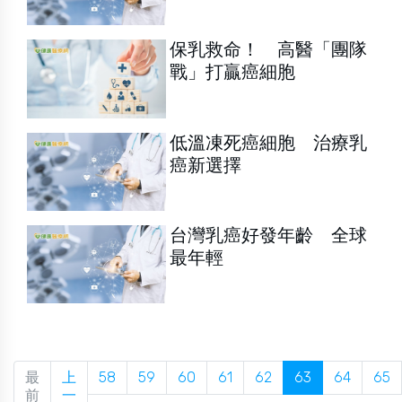
保乳救命！ 高醫「團隊
戰」打贏癌細胞
低溫凍死癌細胞 治療乳
癌新選擇
台灣乳癌好發年齡 全球
最年輕
最
上
58
59
60
61
62
63
64
65
前
一