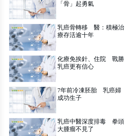
「骨」起勇氣
乳癌骨轉移 醫：積極治
療存活逾十年
化療免挨針、住院 戰勝
乳癌更有信心
7年前冷凍胚胎 乳癌婦
成功生子
乳癌中醫深度排毒 拳頭
大腫瘤不見了