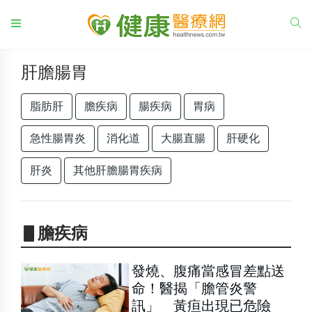
肝膽腸胃
脂肪肝
膽疾病
腸疾病
胃病
急性腸胃炎
消化道
大腸直腸
肝硬化
肝炎
其他肝膽腸胃疾病
▋膽疾病
發燒、腹痛當感冒差點送
命！醫揭「膽管炎警
訊」 黃疸出現已危險