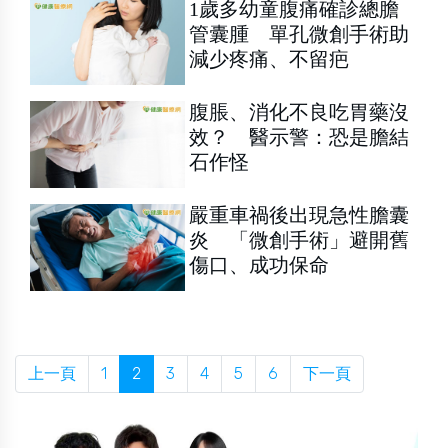
1歲多幼童腹痛確診總膽
管囊腫 單孔微創手術助
減少疼痛、不留疤
腹脹、消化不良吃胃藥沒
效？ 醫示警：恐是膽結
石作怪
嚴重車禍後出現急性膽囊
炎 「微創手術」避開舊
傷口、成功保命
上一頁
1
2
3
4
5
6
下一頁