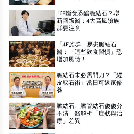
168斷食恐釀膽結石？聯
新國際醫：4大高風險族
群要注意
「4F族群」易患膽結石
醫：「這些飲食習慣」恐
增加風險！
膽結石未必需開刀？「經
皮取石術」當日可返家修
養
膽結石、膽管結石傻傻分
不清 醫解析「症狀與治
療」差異