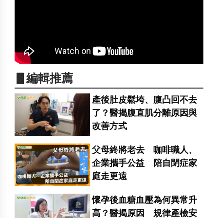
▋編輯推薦
產後肚皮鬆垮、腹凸回不去
了？醫揭腹直肌分離原因與
改善方式
父母終將老去 咖啡職人、
企業攜手公益 陪自閉症家
庭走更遠
懷孕後血糖血壓為何異常升
高？醫揭原因 規律產檢安