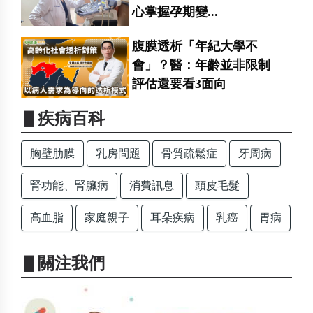
心掌握孕期變...
腹膜透析「年紀大學不
會」？醫：年齡並非限制
評估還要看3面向
▋疾病百科
胸壁肋膜
乳房問題
骨質疏鬆症
牙周病
腎功能、腎臟病
消費訊息
頭皮毛髮
高血脂
家庭親子
耳朵疾病
乳癌
胃病
▋關注我們