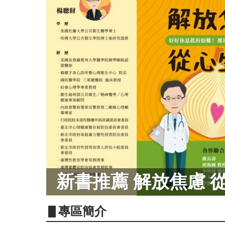
新書推薦 解放焦慮 
▋專區簡介