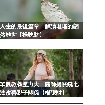
人生的最後篇章 解讀瓊瑤的翩
然離世【楊聰財】
單親教養壓力大 醫師提關鍵七
法改善親子關係【楊聰財】