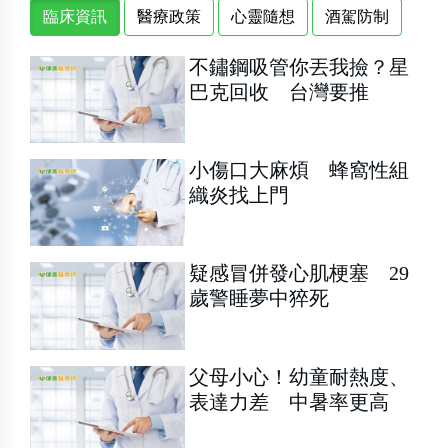
臨床資訊
醫療政策
心靈隨想
酒駕防制
不鏽鋼吸管你丟我撿？星
巴克回收 台灣要推
小傷口大麻煩 蜂窩性組
織炎找上門
疑感冒併發心肌梗塞 29
歲警睡夢中猝死
父母小心！幼童耐熱度、
表達力差 中暑率更高