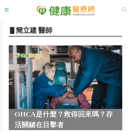
▋簡立建 醫師
OHCA是什麼？救得回來嗎？存
活關鍵在目擊者