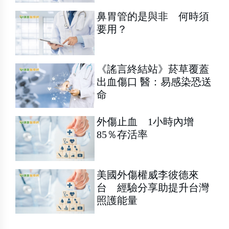
鼻胃管的是與非 何時須
要用？
《謠言終結站》菸草覆蓋
出血傷口 醫：易感染恐送
命
外傷止血 1小時內增
85％存活率
美國外傷權威李彼德來
台 經驗分享助提升台灣
照護能量