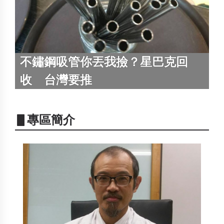
不鏽鋼吸管你丟我撿？星巴克回
收 台灣要推
▋專區簡介