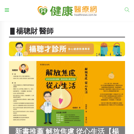
▋楊聰財 醫師
新書推薦 解放焦慮 從心生活【楊