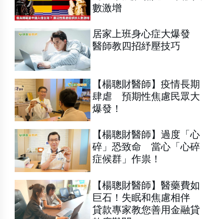
數激增
居家上班身心症大爆發
醫師教四招紓壓技巧
【楊聰財醫師】疫情長期
肆虐 預期性焦慮民眾大
爆發！
【楊聰財醫師】過度「心
碎」恐致命 當心「心碎
症候群」作祟！
【楊聰財醫師】醫藥費如
巨石！失眠和焦慮相伴
貸款專家教您善用金融貸