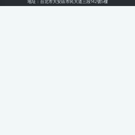
地址：台北市大安區市民大道三段142號5樓
Line：
@healthnews
使用條款
隱私聲明
免責聲明
媒體投稿
健康醫療網
健康醫療網每日提供專業、即時、正確的健康知識、醫學新
知、用藥安全、醫療照護、專家臨床經驗，關懷婦幼、上
班、銀髮、年輕各大族群的生理、心理健康狀況，尤其對重
大疾病（糖尿病、高血壓、心臟病、各種癌症、慢性疾病
等）、養生保健、營養攝取、體重管理、減肥美容等，邀訪
各類專家做正確、客觀的剖析與分享，是民眾獲取健康照護
的最佳資訊平台。