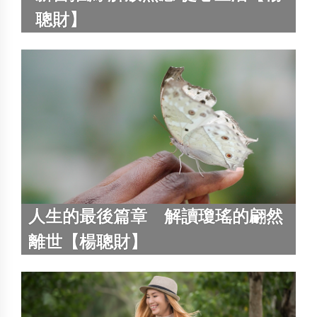
聰財】
人生的最後篇章 解讀瓊瑤的翩然
離世【楊聰財】