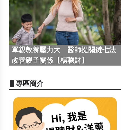
單親教養壓力大 醫師提關鍵七法
改善親子關係【楊聰財】
▋專區簡介