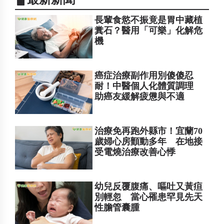
長輩食慾不振竟是胃中藏植
糞石？醫用「可樂」化解危
機
癌症治療副作用別傻傻忍
耐！中醫個人化體質調理
助癌友緩解疲憊與不適
治療免再跑外縣市！宜蘭70
歲婦心房顫動多年 在地接
受電燒治療改善心悸
幼兒反覆腹痛、嘔吐又黃疸
別輕忽 當心罹患罕見先天
性膽管囊腫