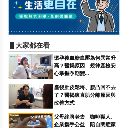
▋大家都在看
懷孕後血糖血壓為何異常升
高？醫揭原因 規律產檢安
心掌握孕期變...
產後肚皮鬆垮、腹凸回不去
了？醫揭腹直肌分離原因與
改善方式
父母終將老去 咖啡職人、
企業攜手公益 陪自閉症家