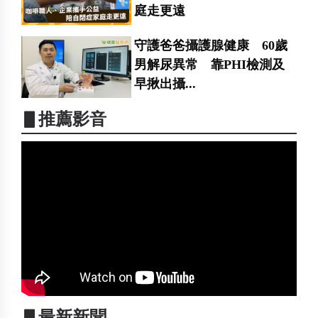
庭走更遠
守護爸爸攝護腺健康 60歲
男解尿異常 靠PHI檢測及
早揪出攝...
▋推薦影音
▋最新新聞