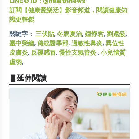
LINE＠ ID：@healthnews
訂閱【健康愛樂活】影音頻道，閱讀健康知
識更輕鬆
關鍵字：
三伏貼
,
冬病夏治
,
鍾靜君
,
劉遠晸
,
臺中榮總
,
傳統醫學部
,
過敏性鼻炎
,
異位性
皮膚炎
,
反覆感冒
,
慢性支氣管炎
,
小兒體質
虛弱
,
▋延伸閱讀