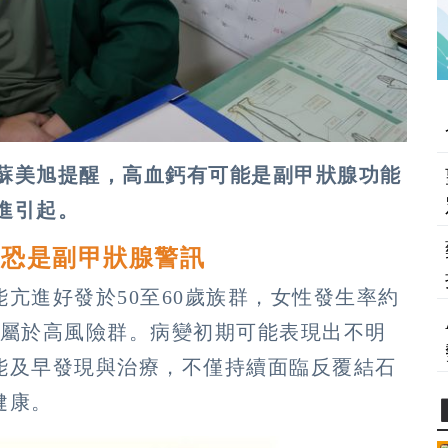
蘇美旭提醒，高血鈣有可能是副甲狀腺功能
進引起。
調恐是副甲狀腺警訊
亢進好發於50至60歲族群，女性發生率約
更屬於高風險群。病變初期可能表現出不明
能及早發現與治療，不僅持續面臨反覆結石
健康。