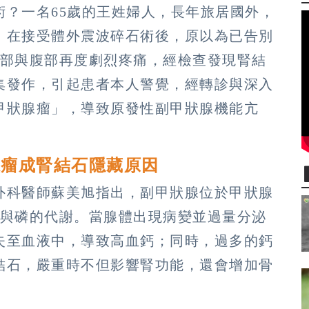
術？一名65歲的王姓婦人，長年旅居國外，
，在接受體外震波碎石術後，原以為已告別
背部與腹部再度劇烈疼痛，經檢查發現腎結
集發作，引起患者本人警覺，經轉診與深入
甲狀腺瘤」，導致原發性副甲狀腺機能亢
腺瘤成腎結石隱藏原因
外科醫師蘇美旭指出，副甲狀腺位於甲狀腺
鈣與磷的代謝。當腺體出現病變並過量分泌
失至血液中，導致高血鈣；同時，過多的鈣
結石，嚴重時不但影響腎功能，還會增加骨