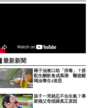
▋最新新聞
椰子油漱口助「排毒」？搭
配生酮飲食成風潮 醫提醒
喝油養生4迷思
孩子一哭就忍不住生氣？專
家揭父母煩躁真正原因