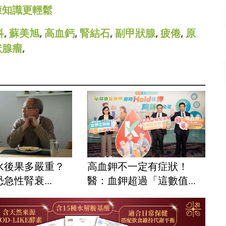
康知識更輕鬆
科
,
蘇美旭
,
高血鈣
,
腎結石
,
副甲狀腺
,
疲倦
,
原
狀腺瘤
,
水後果多嚴重？
高血鉀不一定有症狀！
急性腎衰...
醫：血鉀超過「這數值...