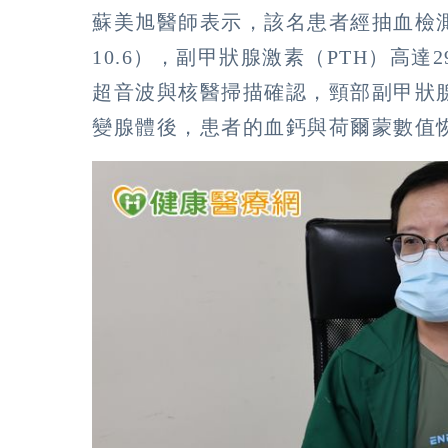
蘇美旭醫師表示，該名患者經抽血檢測發
10.6），副甲狀腺激素（PTH）高達2
超音波與核醫掃描確認，頸部副甲狀腺
變腺體後，患者的血鈣與荷爾蒙數值