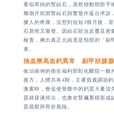
看似單純的腎結石，居然得動頸部手
幾個月前因腎結石頻繁發作返台求診
擾人的疼痛，沒想到短短3個月後，
石居然又復發。因結石狀況反覆且密
檢查，揪出真正元凶竟是頸部的「副
進。
抽血揪高血鈣異常 副甲狀腺
收治病例的衛生福利部彰化醫院一般
後方，人體共有4顆，主要負責調節
激素時，會促使骨骼中的鈣質大量流
質經尿液排出，也會在腎臟累積形成
質疏鬆與骨折風險。