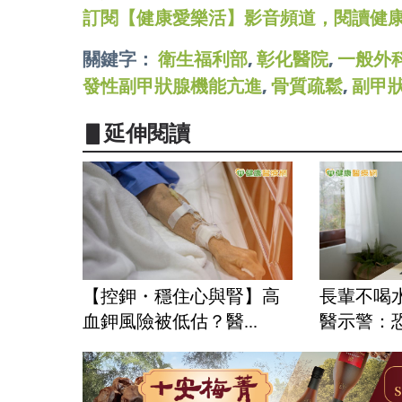
訂閱【健康愛樂活】影音頻道，閱讀健
關鍵字：
衛生福利部
,
彰化醫院
,
一般外
發性副甲狀腺機能亢進
,
骨質疏鬆
,
副甲
▋延伸閱讀
【控鉀・穩住心與腎】高
長輩不喝
血鉀風險被低估？醫...
醫示警：恐