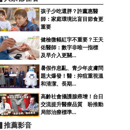
孩子少吃還胖？許薰惠醫
師：家庭環境比盲目節食更
重要
健檢微幅紅字不重要？王天
佑醫師：數字非唯一指標
及早介入更關...
暑假作息亂、青少年皮膚問
題大爆發！醫：抑痘重視溫
和清潔、長期...
高齡社會攝護腺癌增！台日
交流提升醫療品質 盼推動
局部治療標準...
▋推薦影音