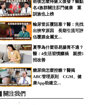
術後怎麼痔瘡又復發？醫點
名4族群關注肛門健康 重
訓族也上榜
輸尿管反覆阻塞？醫：先找
出狹窄原因 長期引流可評
估覆膜金屬支...
夏季為什麼容易腸胃不適？
醫：4生活習慣釀禍 親授5
招改善
糖尿病怎麼控糖？醫揭
ABC管理原則 CGM、健
康App助建立...
▋關注我們