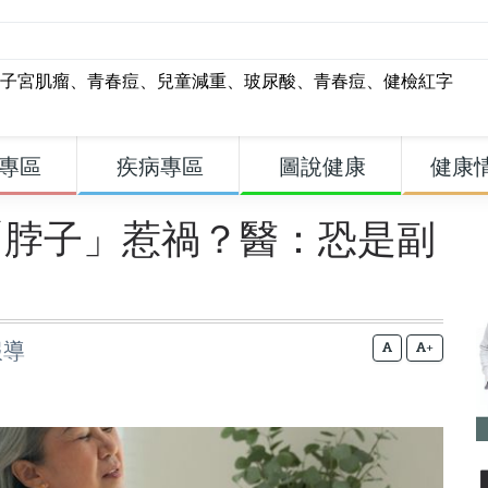
子宮肌瘤
、
青春痘
、
兒童減重
、
玻尿酸
、
青春痘
、
健檢紅字
專區
疾病專區
圖說健康
健康
「脖子」惹禍？醫：恐是副
報導
+