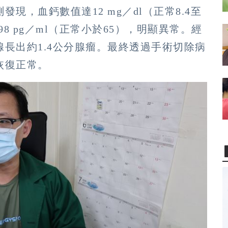
現，血鈣數值達12 mg／dl（正常8.4至
98 pg／ml（正常小於65），明顯異常。經
長出約1.4公分腺瘤。最終透過手術切除病
恢復正常。