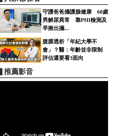
守護爸爸攝護腺健康 60歲
男解尿異常 靠PHI檢測及
早揪出攝...
腹膜透析「年紀大學不
會」？醫：年齡並非限制
評估還要看3面向
▋推薦影音