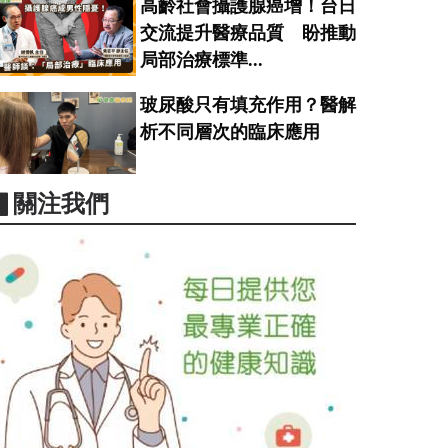
高齡社會攝護腺癌增！台日
交流提升醫療品質 盼推動
局部治療標準...
玻尿酸只有填充作用？醫解
析不同層次的臨床應用
▋關注我們