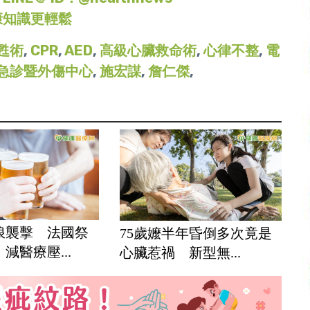
康知識更輕鬆
甦術
,
CPR
,
AED
,
高級心臟救命術
,
心律不整
,
電
急診暨外傷中心
,
施宏謀
,
詹仁傑
,
浪襲擊 法國祭
75歲嬤半年昏倒多次竟是
減醫療壓...
心臟惹禍 新型無...