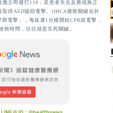
應立即撥打119；若患者失去反應或無正
取得AED協助電擊。OHCA搶救關鍵在於
早期電擊」，每延遲1分鐘開始CPR或電擊，
金搶救時間，往往就是生死關鍵。
＠ ID：@healthnews