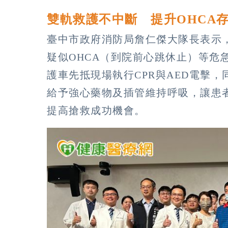
雙軌救護不中斷 提升OHCA
臺中市政府消防局詹仁傑大隊長表示
疑似OHCA（到院前心跳休止）等危
護車先抵現場執行CPR與AED電擊
給予強心藥物及插管維持呼吸，讓患
提高搶救成功機會。