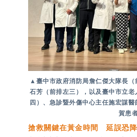
▲臺中市政府消防局詹仁傑大隊長（
石芳（前排左三），以及臺中市立老
四）、急診暨外傷中心主任施宏謀醫
賀患
搶救關鍵在黃金時間 延誤恐