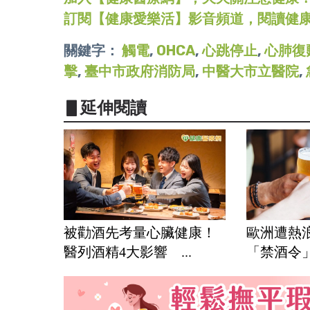
訂閱【健康愛樂活】影音頻道，閱讀健
關鍵字：
觸電
,
OHCA
,
心跳停止
,
心肺復
擊
,
臺中市政府消防局
,
中醫大市立醫院
,
▋延伸閱讀
被勸酒先考量心臟健康！
歐洲遭熱
醫列酒精4大影響 ...
「禁酒令」