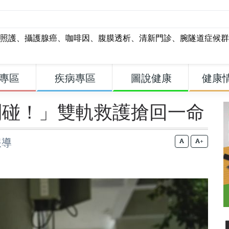
照護
、
攝護腺癌
、
咖啡因
、
腹膜透析
、
清新門診
、
腕隧道症候群
專區
疾病專區
圖說健康
健康
別碰！」雙軌救護搶回一命
報導
+