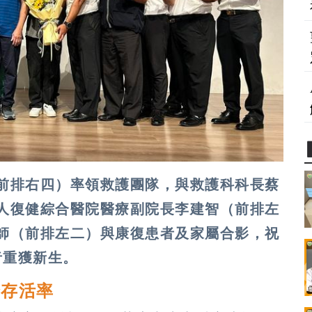
前排右四）率領救護團隊，與救護科科長蔡
人復健綜合醫院醫療副院長李建智（前排左
師（前排左二）與康復患者及家屬合影，祝
者重獲新生。
降存活率