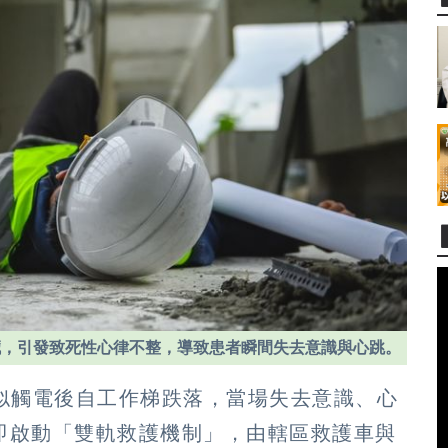
臟，引發致死性心律不整，導致患者瞬間失去意識與心跳。
疑似觸電後自工作梯跌落，當場失去意識、心
即啟動「雙軌救護機制」，由轄區救護車與