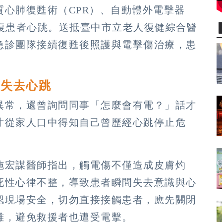
心肺復甦術（CPR）、自動體外電擊器
恢復患者心跳。送抵臺中市立老人復健綜合醫
急診團隊接續復甦後照護與電擊傷治療，患
間失去心跳
異常，還曾詢問同事「怎麼會有電？」話才
才從家人口中得知自己曾歷經心跳停止危
施宏謀醫師指出，觸電傷不僅造成皮膚灼
死性心律不整，導致患者瞬間失去意識與心
認現場安全，切勿直接接觸患者，應先關閉
離，避免救援者也遭受電擊。