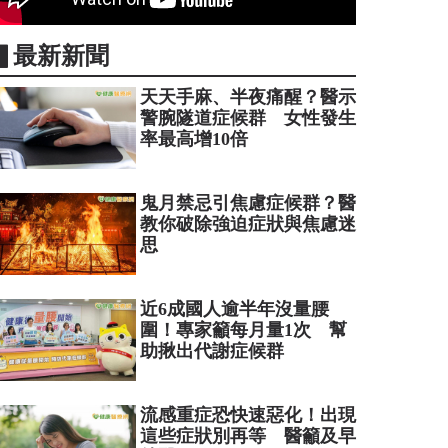
▋最新新聞
天天手麻、半夜痛醒？醫示
警腕隧道症候群 女性發生
率最高增10倍
鬼月禁忌引焦慮症候群？醫
教你破除強迫症狀與焦慮迷
思
近6成國人逾半年沒量腰
圍！專家籲每月量1次 幫
助揪出代謝症候群
流感重症恐快速惡化！出現
這些症狀別再等 醫籲及早