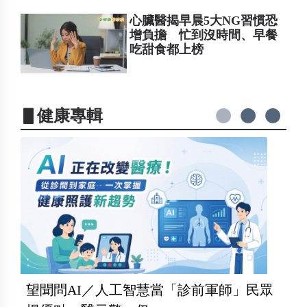
心臟醫揭早晨5大NG習慣恐
增負擔 忙到沒時間、早餐
吃甜食都上榜
▋健康專輯
望聞問AI／人工智慧當「診前軍師」民眾