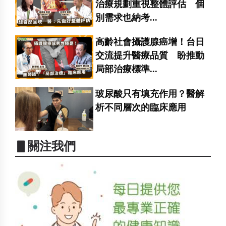
治療規劃重視整體評估 個
別需求也納考...
高齡社會攝護腺癌增！台日
交流提升醫療品質 盼推動
局部治療標準...
玻尿酸只有填充作用？醫解
析不同層次的臨床應用
▋關注我們