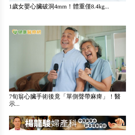
1歲女嬰心臟破洞4mm！體重僅8.4kg...
7旬翁心臟手術後竟「單側聲帶麻痺」！醫
示...