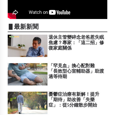
▋最新新聞
退休主管變碎念老爸惹失眠
焦慮？專家：「這二招」修
復家庭關係
「罕見血」換心配對難
「長效型心室輔助器」助渡
過等待期
憂鬱症治療有新解！提升
「期待」助改善「失樂
症」：從5分鐘散步開始