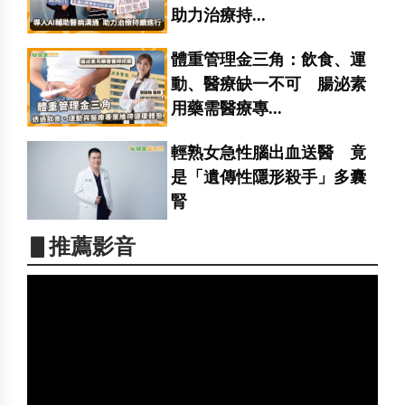
助力治療持...
體重管理金三角：飲食、運
動、醫療缺一不可 腸泌素
用藥需醫療專...
輕熟女急性腦出血送醫 竟
是「遺傳性隱形殺手」多囊
腎
▋推薦影音