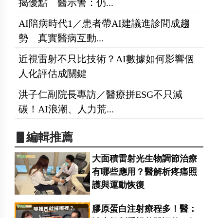
揭優點 醫示警：仍...
AI陪病時代1／患者帶AI建議進診間成趨
勢 真實醫病互動...
近視雷射不只比技術？AI數據如何影響個
人化評估成關鍵
洪子仁副院長專訪／醫療拼ESG不只減
碳！AI浪潮、人力荒...
▋編輯推薦
大面積雷射光生物調節治療
有哪些應用？醫解析疼痛照
護與運動恢復
膠原蛋白注射療程多！醫：