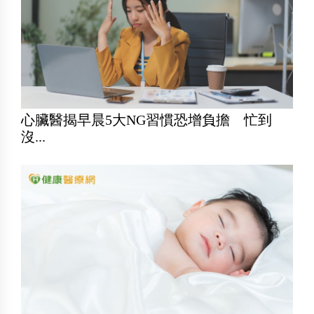
心臟醫揭早晨5大NG習慣恐增負擔 忙到
沒...