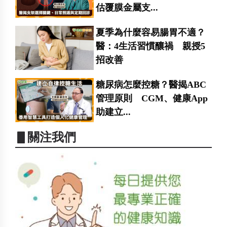
估覆膜金屬支...
夏季為什麼容易腸胃不適？
醫：4生活習慣釀禍 親授5
招改善
糖尿病怎麼控糖？醫揭ABC
管理原則 CGM、健康App
助建立...
▋關注我們