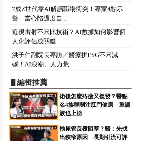
7成Z世代靠AI解讀職場衝突！專家4點示
警 當心陷過度自...
近視雷射不只比技術？AI數據如何影響個
人化評估成關鍵
洪子仁副院長專訪／醫療拼ESG不只減
碳！AI浪潮、人力荒...
▋編輯推薦
術後怎麼痔瘡又復發？醫點
名4族群關注肛門健康 重訓
族也上榜
輸尿管反覆阻塞？醫：先找
出狹窄原因 長期引流可評