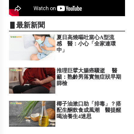
▋最新新聞
夏日高燒嘔吐當心A型流
感 醫：小心「全家連環
中」
推理巨擘大腸癌驟逝 醫
籲：熟齡男落實無症狀早期
篩檢
椰子油漱口助「排毒」？搭
配生酮飲食成風潮 醫提醒
喝油養生4迷思