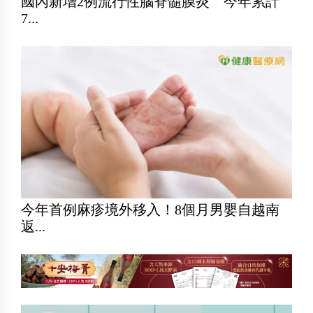
國內新增2例流行性腦脊髓膜炎 今年累計
7...
今年首例麻疹境外移入！8個月男嬰自越南
返...