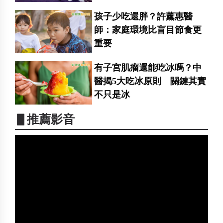
孩子少吃還胖？許薰惠醫
師：家庭環境比盲目節食更
重要
有子宮肌瘤還能吃冰嗎？中
醫揭5大吃冰原則 關鍵其實
不只是冰
▋推薦影音