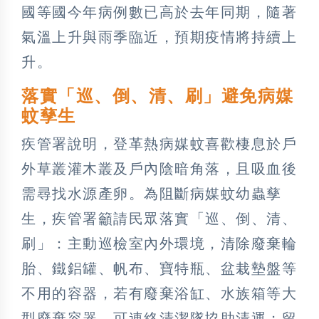
國等國今年病例數已高於去年同期，隨著
氣溫上升與雨季臨近，預期疫情將持續上
升。
落實「巡、倒、清、刷」避免病媒
蚊孳生
疾管署說明，登革熱病媒蚊喜歡棲息於戶
外草叢灌木叢及戶內陰暗角落，且吸血後
需尋找水源產卵。為阻斷病媒蚊幼蟲孳
生，疾管署籲請民眾落實「巡、倒、清、
刷」：主動巡檢室內外環境，清除廢棄輪
胎、鐵鋁罐、帆布、寶特瓶、盆栽墊盤等
不用的容器，若有廢棄浴缸、水族箱等大
型廢棄容器，可連絡清潔隊協助清運；留