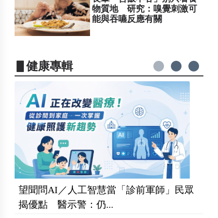
物質地 研究：嗅覺刺激可
能與吞嚥反應有關
▋健康專輯
望聞問AI／人工智慧當「診前軍師」民眾
揭優點 醫示警：仍...