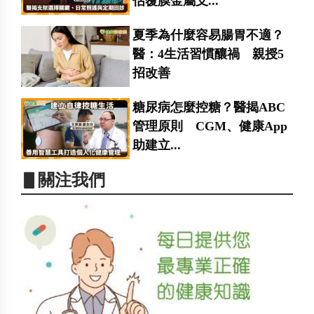
估覆膜金屬支...
夏季為什麼容易腸胃不適？
醫：4生活習慣釀禍 親授5
招改善
糖尿病怎麼控糖？醫揭ABC
管理原則 CGM、健康App
助建立...
▋關注我們