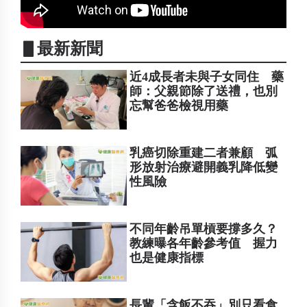
▋最新新聞
近4成長者未與子女同住 藥
師：父親節除了送禮，也別
忘幫爸爸檢視用藥
乳癌切除重建二者兼顧 弧
形放射治療避開義乳降低變
性風險
不同年齡吊單槓要撐多久？
教練曝各年齡參考值 握力
也是健康指標
長輩「含飯不吞」別只看食