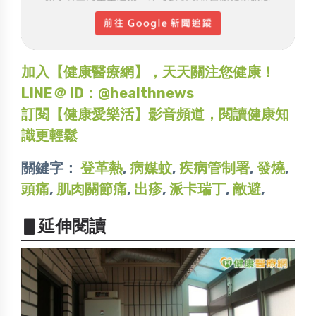
加入【健康醫療網】，天天關注您健康！
LINE＠ ID：@healthnews
訂閱【健康愛樂活】影音頻道，閱讀健康知
識更輕鬆
關鍵字：
登革熱
,
病媒蚊
,
疾病管制署
,
發燒
,
頭痛
,
肌肉關節痛
,
出疹
,
派卡瑞丁
,
敵避
,
▋延伸閱讀