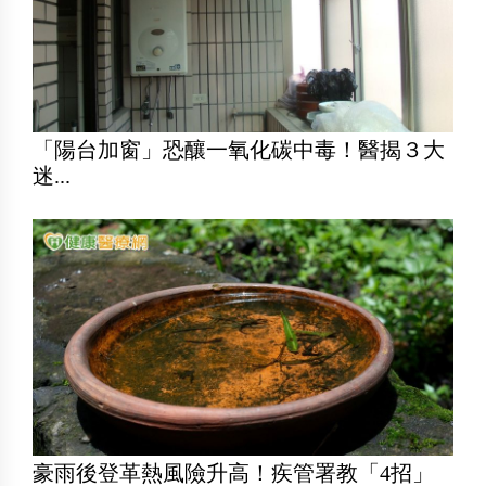
「陽台加窗」恐釀一氧化碳中毒！醫揭３大
迷...
豪雨後登革熱風險升高！疾管署教「4招」