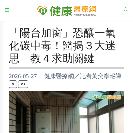
「陽台加窗」恐釀一氧
化碳中毒！醫揭３大迷
思 教４求助關鍵
2026-05-27 健康醫療網／記者黃奕寧報導
+