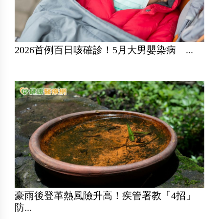
2026首例百日咳確診！5月大男嬰染病 ...
豪雨後登革熱風險升高！疾管署教「4招」
防...