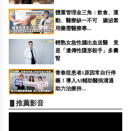
體重管理金三角：飲食、運
動、醫療缺一不可 腸泌素
用藥需醫療專...
輕熟女急性腦出血送醫 竟
是「遺傳性隱形殺手」多囊
腎
青春痘患者1原因常自行停
藥！導入AI輔助醫病溝通
助力治療持...
▋推薦影音