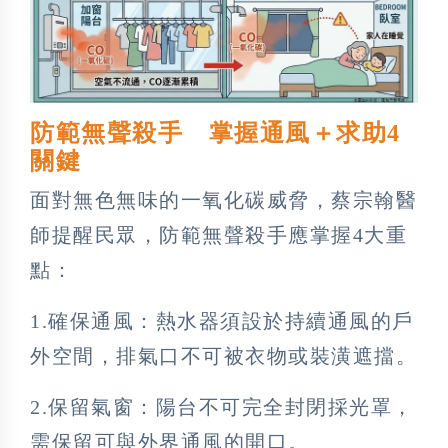
防範無聲殺手 掌握通風＋求助4
關鍵
面對無色無味的一氧化碳威脅，蔡宗翰醫
師提醒民眾，防範無聲殺手應掌握4大重
點：
1.確保通風：熱水器須設於持續通風的戶
外空間，排氣口不可被衣物或裝潢遮擋。
2.保留氣窗：陽台不可完全封閉採光罩，
需保留可與外界通風的開口。