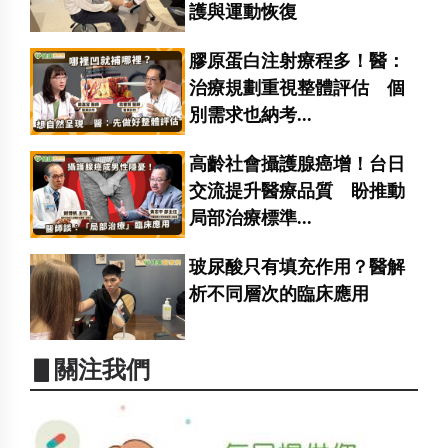
護與運動恢復
膠原蛋白注射療程多！醫：
治療規劃重視整體評估 個
別需求也納考...
高齡社會攝護腺癌增！台日
交流提升醫療品質 盼推動
局部治療標準...
玻尿酸只有填充作用？醫解
析不同層次的臨床應用
▋關注我們