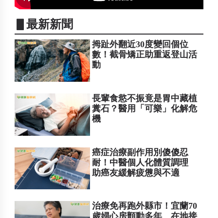
▋最新新聞
拇趾外翻近30度變回個位
數！截骨矯正助重返登山活
動
長輩食慾不振竟是胃中藏植
糞石？醫用「可樂」化解危
機
癌症治療副作用別傻傻忍
耐！中醫個人化體質調理
助癌友緩解疲憊與不適
治療免再跑外縣市！宜蘭70
歲婦心房顫動多年 在地接