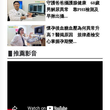
守護爸爸攝護腺健康 60歲
男解尿異常 靠PHI檢測及
早揪出攝...
懷孕後血糖血壓為何異常升
高？醫揭原因 規律產檢安
心掌握孕期變...
▋推薦影音