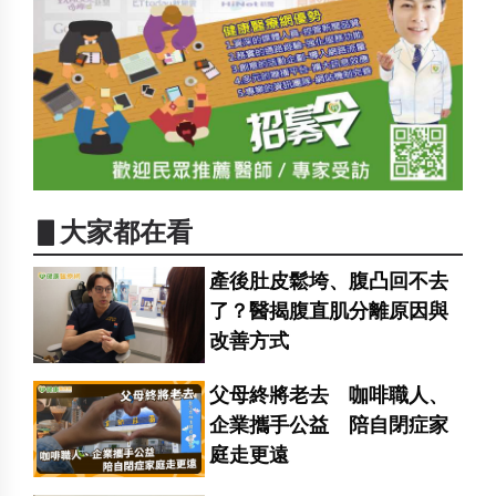
▋大家都在看
產後肚皮鬆垮、腹凸回不去
了？醫揭腹直肌分離原因與
改善方式
父母終將老去 咖啡職人、
企業攜手公益 陪自閉症家
庭走更遠