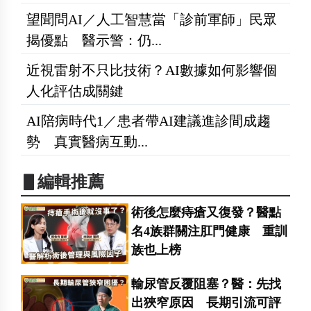
望聞問AI／人工智慧當「診前軍師」民眾
揭優點 醫示警：仍...
近視雷射不只比技術？AI數據如何影響個
人化評估成關鍵
AI陪病時代1／患者帶AI建議進診間成趨
勢 真實醫病互動...
▋編輯推薦
術後怎麼痔瘡又復發？醫點
名4族群關注肛門健康 重訓
族也上榜
輸尿管反覆阻塞？醫：先找
出狹窄原因 長期引流可評