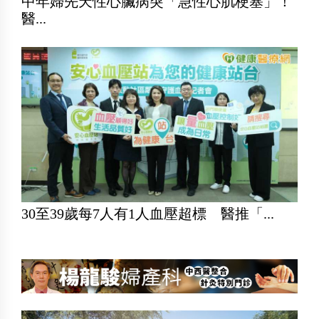
中年婦先天性心臟病突「急性心肌梗塞」！
醫...
30至39歲每7人有1人血壓超標 醫推「...