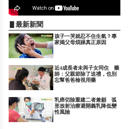
▋最新新聞
孩子一哭就忍不住生氣？專
家揭父母煩躁真正原因
近4成長者未與子女同住 藥
師：父親節除了送禮，也別
忘幫爸爸檢視用藥
乳癌切除重建二者兼顧 弧
形放射治療避開義乳降低變
性風險