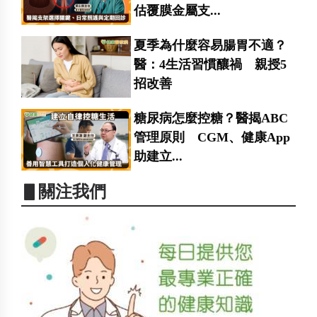
估覆膜金屬支...
夏季為什麼容易腸胃不適？
醫：4生活習慣釀禍 親授5
招改善
糖尿病怎麼控糖？醫揭ABC
管理原則 CGM、健康App
助建立...
▋關注我們