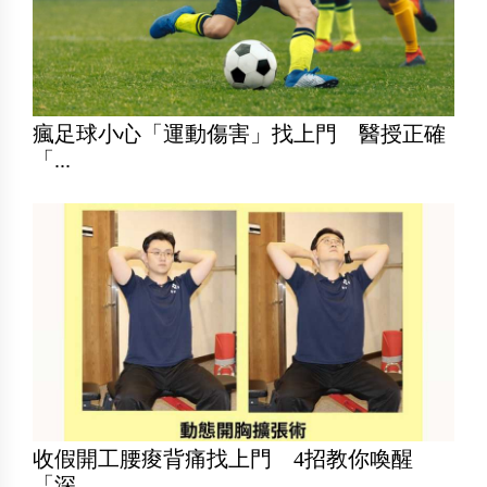
瘋足球小心「運動傷害」找上門 醫授正確
「...
收假開工腰痠背痛找上門 4招教你喚醒
「深...