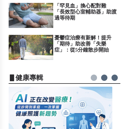
「罕見血」換心配對難
「長效型心室輔助器」助渡
過等待期
憂鬱症治療有新解！提升
「期待」助改善「失樂
症」：從5分鐘散步開始
▋健康專輯