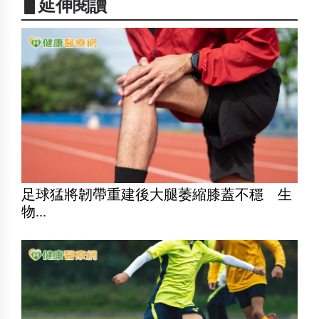
▋延伸閱讀
足球猛將韌帶重建後大腿萎縮膝蓋不穩 生
物...