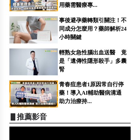
用藥需醫療專...
事後避孕藥轉類引關注！不
同成分怎麼用？藥師解析24
小時關鍵
輕熟女急性腦出血送醫 竟
是「遺傳性隱形殺手」多囊
腎
青春痘患者1原因常自行停
藥！導入AI輔助醫病溝通
助力治療持...
▋推薦影音