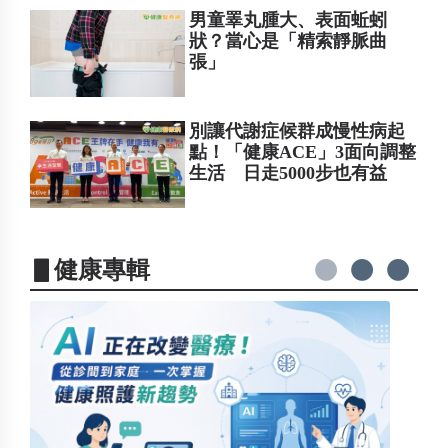
男童睪丸腫大、表面蚯蚓
狀？當心是「精索靜脈曲
張」
別讓代謝症候群成慢性病起
點！「健康ACE」3面向調整
生活 日走5000步也有益
▋健康專輯