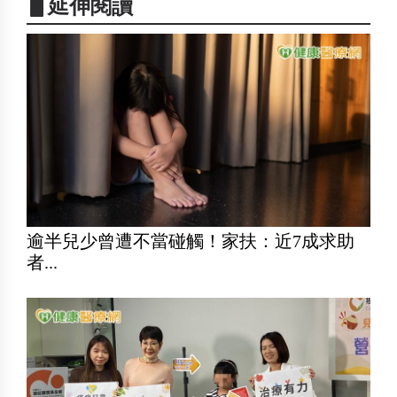
▋延伸閱讀
逾半兒少曾遭不當碰觸！家扶：近7成求助
者...