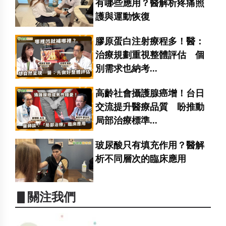
有哪些應用？醫解析疼痛照
護與運動恢復
膠原蛋白注射療程多！醫：
治療規劃重視整體評估 個
別需求也納考...
高齡社會攝護腺癌增！台日
交流提升醫療品質 盼推動
局部治療標準...
玻尿酸只有填充作用？醫解
析不同層次的臨床應用
▋關注我們