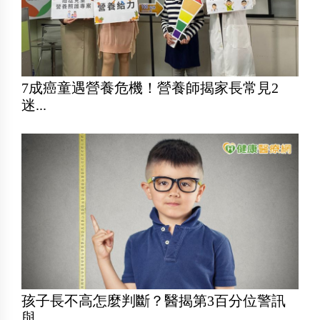
7成癌童遇營養危機！營養師揭家長常見2
迷...
孩子長不高怎麼判斷？醫揭第3百分位警訊
與...