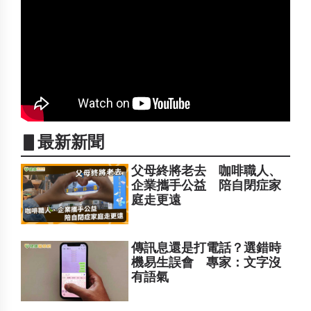
▋最新新聞
父母終將老去 咖啡職人、
企業攜手公益 陪自閉症家
庭走更遠
傳訊息還是打電話？選錯時
機易生誤會 專家：文字沒
有語氣