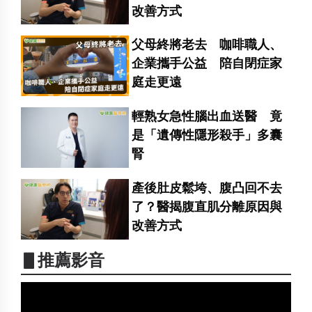
改善方式
父母終將老去 咖啡職人、
企業攜手公益 陪自閉症家
庭走更遠
輕熟女急性腦出血送醫 竟
是「遺傳性隱形殺手」多囊
腎
產後肚皮鬆垮、腹凸回不去
了？醫揭腹直肌分離原因與
改善方式
▋推薦影音