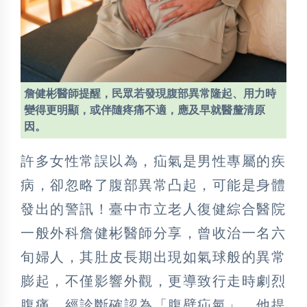
詹健彬醫師提醒，民眾若發現腹部異常隆起、用力時
變得更明顯，或伴隨疼痛不適，應及早就醫釐清原
因。
許多女性常誤以為，疝氣是男性專屬的疾
病，卻忽略了腹部異常凸起，可能是身體
發出的警訊！臺中市立老人復健綜合醫院
一般外科詹健彬醫師分享，曾收治一名六
旬婦人，其肚皮長期出現如氣球般的異常
膨起，不僅影響外觀，更導致行走時劇烈
腹痛，經診斷確認為「腹壁疝氣」。他提