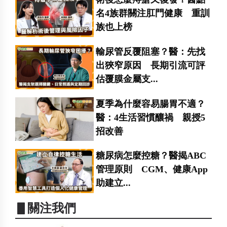
名4族群關注肛門健康 重訓
族也上榜
輸尿管反覆阻塞？醫：先找
出狹窄原因 長期引流可評
估覆膜金屬支...
夏季為什麼容易腸胃不適？
醫：4生活習慣釀禍 親授5
招改善
糖尿病怎麼控糖？醫揭ABC
管理原則 CGM、健康App
助建立...
▋關注我們