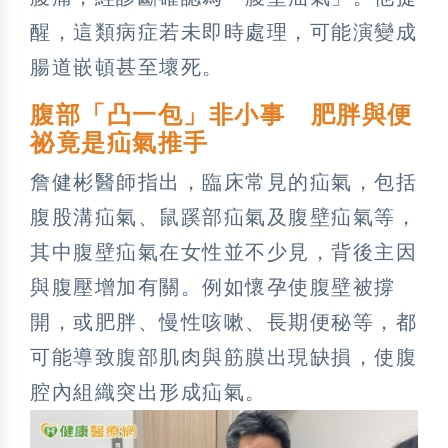
醒，這類病症若未即時處理，可能演變成
腸道嵌頓甚至壞死。
腹部「凸一包」非小事 肥胖與便
祕竟是疝氣推手
詹健彬醫師指出，臨床常見的疝氣，包括
腹股溝疝氣、鼠蹊部疝氣及腹壁疝氣等，
其中腹壁疝氣在女性並不少見，背後主因
與腹壓增加有關。例如懷孕使腹壁被撐
開，或肥胖、慢性咳嗽、長期便秘等，都
可能導致腹部肌肉與筋膜出現缺損，使腹
腔內組織突出形成疝氣。