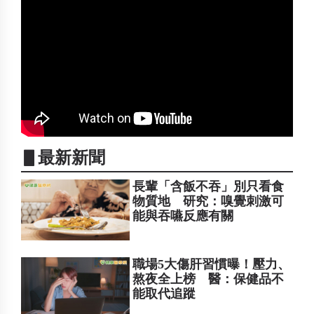
▋最新新聞
長輩「含飯不吞」別只看食
物質地 研究：嗅覺刺激可
能與吞嚥反應有關
職場5大傷肝習慣曝！壓力、
熬夜全上榜 醫：保健品不
能取代追蹤