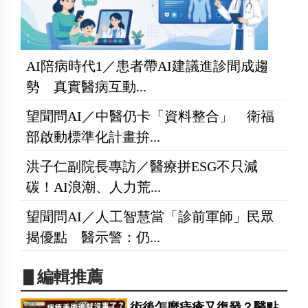
AI陪病時代1／患者帶AI建議進診間成趨
勢 真實醫病互動...
望聞問AI／中醫仍卡「資料整合」 衛福
部啟動標準化計畫拚...
洪子仁副院長專訪／醫療拼ESG不只減
碳！AI浪潮、人力荒...
望聞問AI／人工智慧當「診前軍師」民眾
揭優點 醫示警：仍...
▋編輯推薦
術後怎麼痔瘡又復發？醫點