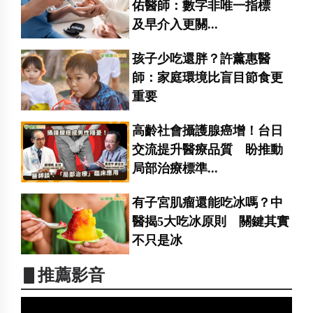
佑醫師：數字非唯一指標
及早介入更關...
孩子少吃還胖？許薰惠醫
師：家庭環境比盲目節食更
重要
高齡社會攝護腺癌增！台日
交流提升醫療品質 盼推動
局部治療標準...
有子宮肌瘤還能吃冰嗎？中
醫揭5大吃冰原則 關鍵其實
不只是冰
▋推薦影音