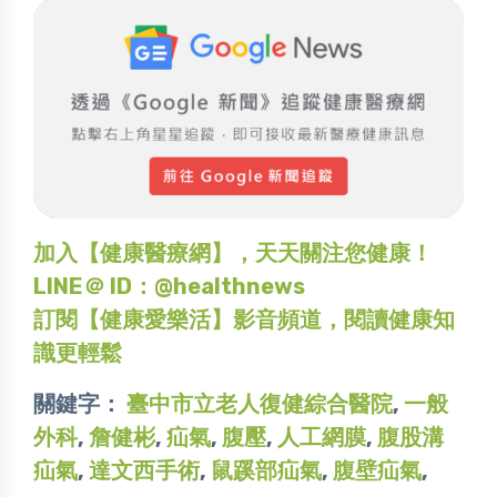
加入【健康醫療網】，天天關注您健康！
LINE＠ ID：@healthnews
訂閱【健康愛樂活】影音頻道，閱讀健康知
識更輕鬆
關鍵字：
臺中市立老人復健綜合醫院
,
一般
外科
,
詹健彬
,
疝氣
,
腹壓
,
人工網膜
,
腹股溝
疝氣
,
達文西手術
,
鼠蹊部疝氣
,
腹壁疝氣
,