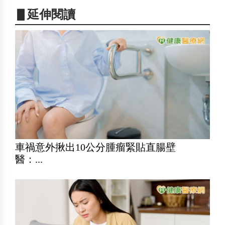
▋延伸閱讀
車禍意外揪出10公分腫瘤緊貼直腸壁
醫：...