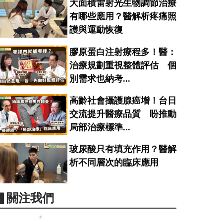
大面積雷射光生物調節治療
有哪些應用？醫解析疼痛照
護與運動恢復
膠原蛋白注射療程多！醫：
治療規劃重視整體評估 個
別需求也納考...
高齡社會攝護腺癌增！台日
交流提升醫療品質 盼推動
局部治療標準...
玻尿酸只有填充作用？醫解
析不同層次的臨床應用
▋關注我們