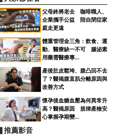
父母終將老去 咖啡職人、
企業攜手公益 陪自閉症家
庭走更遠
體重管理金三角：飲食、運
動、醫療缺一不可 腸泌素
用藥需醫療專...
產後肚皮鬆垮、腹凸回不去
了？醫揭腹直肌分離原因與
改善方式
懷孕後血糖血壓為何異常升
高？醫揭原因 規律產檢安
心掌握孕期變...
▋推薦影音