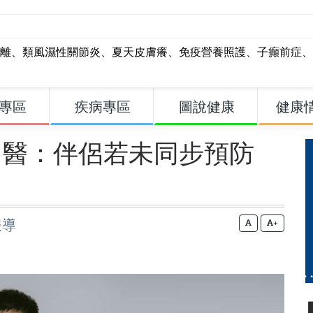
離
、
類風濕性關節炎
、
夏天皮膚癢
、
免疫營養照護
、
子癲前症
、
專區
疾病專區
圖說健康
健康
題！醫：伴侶若未同步預防
報導
+