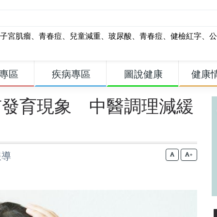
子宮肌瘤
、
青春痘
、
兒童減重
、
玻尿酸
、
青春痘
、
健檢紅字
、
公
專區
疾病專區
圖說健康
健康
有發育現象 中醫調理減緩
報導
+