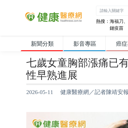
熱搜：
海福刀
、
鏈疫苗
新聞分類
影音專區
癌症
七歲女童胸部漲痛已
性早熟進展
2026-05-11 健康醫療網／記者陳靖安