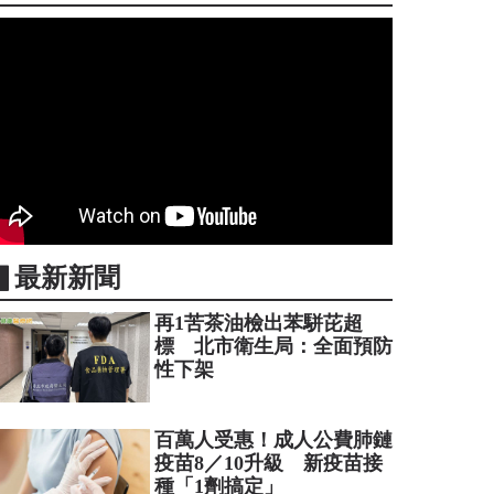
▋最新新聞
再1苦茶油檢出苯駢芘超
標 北市衛生局：全面預防
性下架
百萬人受惠！成人公費肺鏈
疫苗8／10升級 新疫苗接
種「1劑搞定」