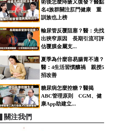
術後怎麼痔瘡又復發？醫點
名4族群關注肛門健康 重
訓族也上榜
輸尿管反覆阻塞？醫：先找
出狹窄原因 長期引流可評
估覆膜金屬支...
夏季為什麼容易腸胃不適？
醫：4生活習慣釀禍 親授5
招改善
糖尿病怎麼控糖？醫揭
ABC管理原則 CGM、健
康App助建立...
▋關注我們