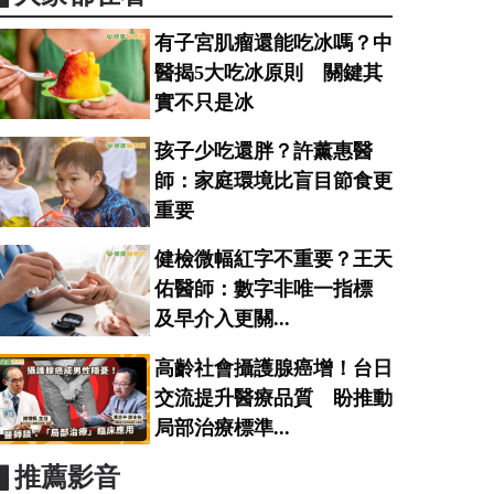
有子宮肌瘤還能吃冰嗎？中
醫揭5大吃冰原則 關鍵其
實不只是冰
孩子少吃還胖？許薰惠醫
師：家庭環境比盲目節食更
重要
健檢微幅紅字不重要？王天
佑醫師：數字非唯一指標
及早介入更關...
高齡社會攝護腺癌增！台日
交流提升醫療品質 盼推動
局部治療標準...
▋推薦影音