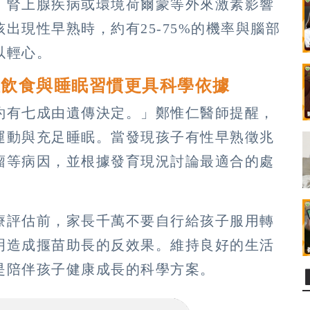
、腎上腺疾病或環境荷爾蒙等外來激素影響
出現性早熟時，約有25-75%的機率與腦部
以輕心。
確飲食與睡眠習慣更具科學依據
約有七成由遺傳決定。」鄭惟仁醫師提醒，
運動與充足睡眠。當發現孩子有性早熟徵兆
瘤等病因，並根據發育現況討論最適合的處
療評估前，家長千萬不要自行給孩子服用轉
明造成揠苗助長的反效果。維持良好的生活
是陪伴孩子健康成長的科學方案。