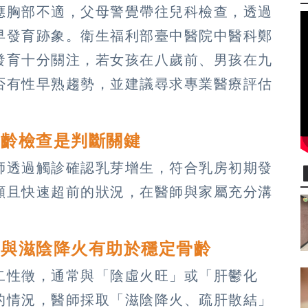
應胸部不適，父母警覺帶往兒科檢查，透過
早發育跡象。衛生福利部臺中醫院中醫科鄭
發育十分關注，若女孩在八歲前、男孩在九
否有性早熟趨勢，並建議尋求專業醫療評估
骨齡檢查是判斷關鍵
師透過觸診確認乳芽增生，符合乳房初期發
顯且快速超前的狀況，在醫師與家屬充分溝
結與滋陰降火有助於穩定骨齡
二性徵，通常與「陰虛火旺」或「肝鬱化
的情況，醫師採取「滋陰降火、疏肝散結」