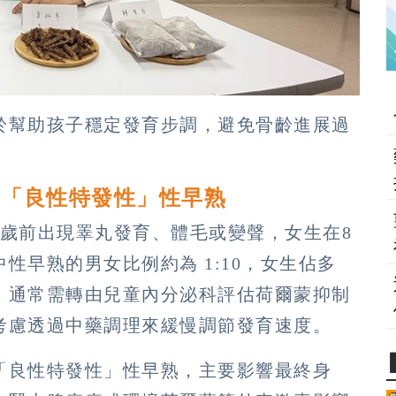
於幫助孩子穩定發育步調，避免骨齡進展過
為「良性特發性」性早熟
9歲前出現睪丸發育、體毛或變聲，女生在8
性早熟的男女比例約為 1:10，女生佔多
，通常需轉由兒童內分泌科評估荷爾蒙抑制
考慮透過中藥調理來緩慢調節發育速度。
「良性特發性」性早熟，主要影響最終身