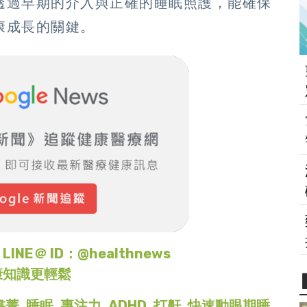
透過早期的介入與正確的睡眠照護，能確保
康成長的關鍵。
＠ ID：@healthnews
康知識更輕鬆
書菁
,
睡眠
,
專注力
,
ADHD
,
打鼾
,
快速動眼期睡