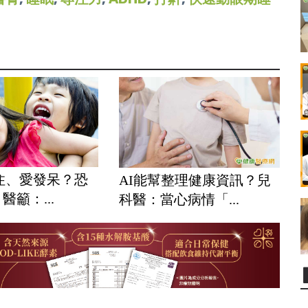
住、愛發呆？恐
AI能幫整理健康資訊？兒
醫籲：...
科醫：當心病情「...