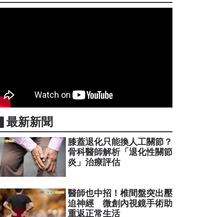
▋最新新聞
膝蓋退化只能換人工關節？
骨科醫師解析「退化性關節
炎」治療評估
醫師也中招！椎間盤突出壓
迫神經 微創內視鏡手術助
重返正常生活