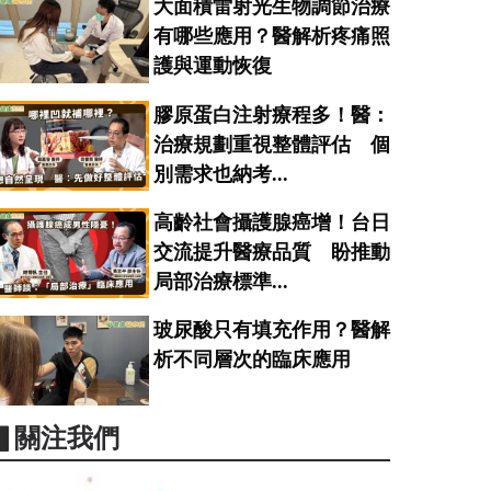
大面積雷射光生物調節治療
有哪些應用？醫解析疼痛照
護與運動恢復
膠原蛋白注射療程多！醫：
治療規劃重視整體評估 個
別需求也納考...
高齡社會攝護腺癌增！台日
交流提升醫療品質 盼推動
局部治療標準...
玻尿酸只有填充作用？醫解
析不同層次的臨床應用
▋關注我們