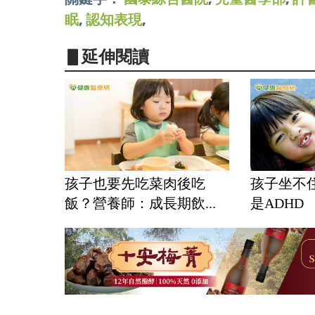
眠
,
認知表現
,
▋延伸閱讀
孩子也要先吃菜肉後吃
孩子坐不
飯？營養師：成長期飲...
是ADHD 