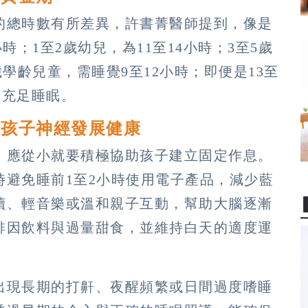
的總時數有所差異，許書菁醫師提到，像是
小時；1至2歲幼兒，為11至14小時；3至5歲
歲學齡兒童，需睡覺9至12小時；即便是13至
的充足睡眠。
底孩子神經發展健康
，應從小就要積極協助孩子建立固定作息。
時避免睡前1至2小時使用電子產品，減少藍
讀、輕音樂或溫和親子互動，幫助大腦逐漸
啡因飲料與過量甜食，並維持白天的適度運
出現長期的打鼾、夜醒頻繁或日間過度嗜睡