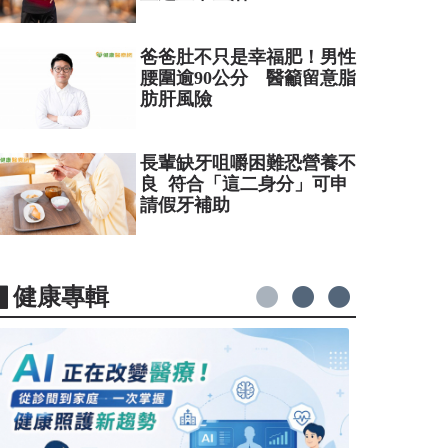
爸爸肚不只是幸福肥！男性
腰圍逾90公分 醫籲留意脂
肪肝風險
長輩缺牙咀嚼困難恐營養不
良 符合「這二身分」可申
請假牙補助
▋健康專輯