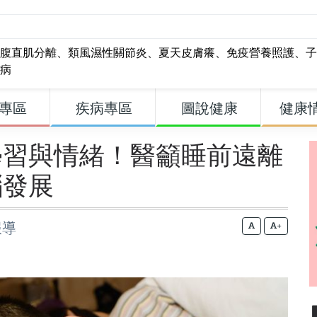
腹直肌分離
、
類風濕性關節炎
、
夏天皮膚癢
、
免疫營養照護
、
子
病
專區
疾病專區
圖說健康
健康
學習與情緒！醫籲睡前遠離
腦發展
報導
+