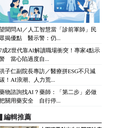
望聞問AI／人工智慧當「診前軍師」民
眾揭優點 醫示警：仍...
7成Z世代靠AI解讀職場衝突！專家4點示
警 當心陷過度自...
洪子仁副院長專訪／醫療拼ESG不只減
碳！AI浪潮、人力荒...
藥物諮詢找AI？藥師：「第二步」必做
把關用藥安全 自行停...
▋編輯推薦