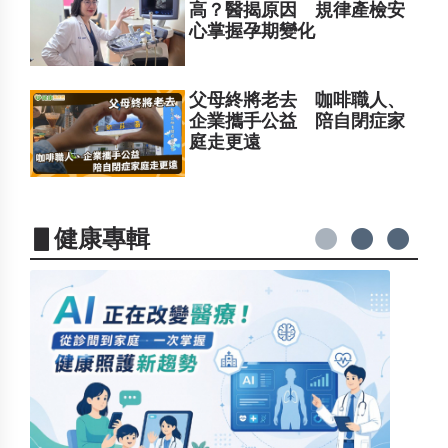
高？醫揭原因 規律產檢安
心掌握孕期變化
父母終將老去 咖啡職人、
企業攜手公益 陪自閉症家
庭走更遠
▋健康專輯