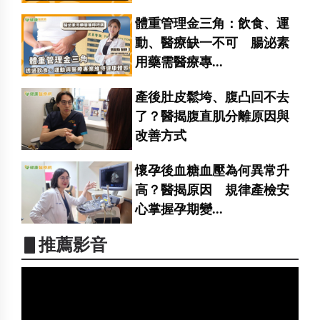
體重管理金三角：飲食、運
動、醫療缺一不可 腸泌素
用藥需醫療專...
產後肚皮鬆垮、腹凸回不去
了？醫揭腹直肌分離原因與
改善方式
懷孕後血糖血壓為何異常升
高？醫揭原因 規律產檢安
心掌握孕期變...
▋推薦影音