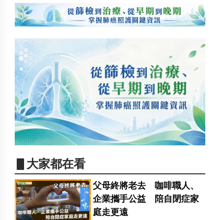
▋大家都在看
父母終將老去 咖啡職人、
企業攜手公益 陪自閉症家
庭走更遠