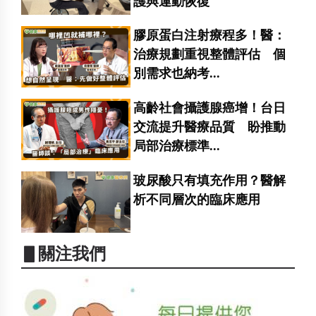
護與運動恢復
膠原蛋白注射療程多！醫：
治療規劃重視整體評估 個
別需求也納考...
高齡社會攝護腺癌增！台日
交流提升醫療品質 盼推動
局部治療標準...
玻尿酸只有填充作用？醫解
析不同層次的臨床應用
▋關注我們