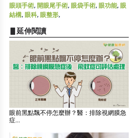
眼頭手術
,
開眼尾手術
,
眼袋手術
,
眼功能
,
眼
結構
,
眼科
,
眼整形
,
▋延伸閱讀
眼前黑點飄不停怎麼辦？醫：排除視網膜急
症...