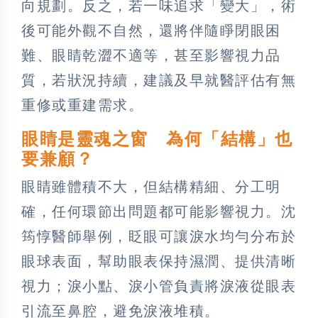
向規劃。反之，若一味追求「變大」，術
後可能外觀不自然，還將伴隨睜閉眼困
難、眼睛乾澀不適等，甚至影響視力品
質，若狀況持續，建議及早就醫評估有無
重修或重建需求。
眼睛是靈魂之窗 為何「結構」也
要兼顧？
眼睛雖體積不大，但結構精細、分工明
確，任何環節出問題都可能影響視力。沈
筠惇醫師舉例，眨眼可讓淚水均勻分布於
眼球表面，幫助眼表保持濕潤、提供清晰
視力；淚小點、淚小管負責將淚液從眼表
引流至鼻腔，避免淚液堆積。