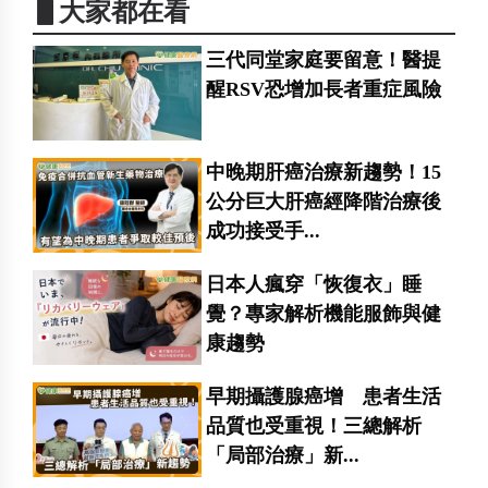
▋大家都在看
三代同堂家庭要留意！醫提
醒RSV恐增加長者重症風險
中晚期肝癌治療新趨勢！15
公分巨大肝癌經降階治療後
成功接受手...
日本人瘋穿「恢復衣」睡
覺？專家解析機能服飾與健
康趨勢
早期攝護腺癌增 患者生活
品質也受重視！三總解析
「局部治療」新...