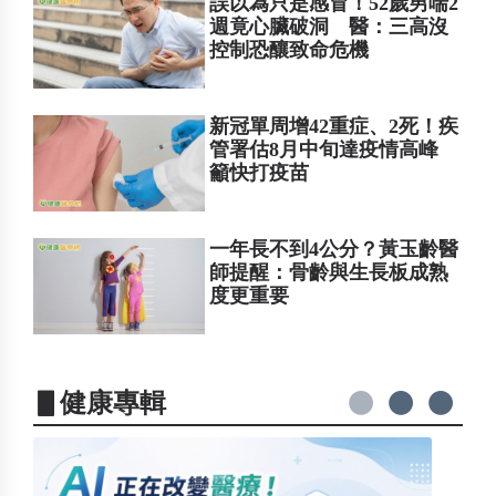
誤以為只是感冒！52歲男喘2
週竟心臟破洞 醫：三高沒
控制恐釀致命危機
新冠單周增42重症、2死！疾
管署估8月中旬達疫情高峰
籲快打疫苗
一年長不到4公分？黃玉齡醫
師提醒：骨齡與生長板成熟
度更重要
▋健康專輯