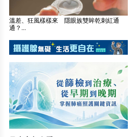
溫差、狂風樣樣來 隱眼族雙眸乾刺紅通
通？...