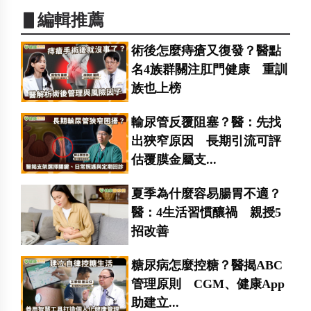
▋編輯推薦
術後怎麼痔瘡又復發？醫點
名4族群關注肛門健康 重訓
族也上榜
輸尿管反覆阻塞？醫：先找
出狹窄原因 長期引流可評
估覆膜金屬支...
夏季為什麼容易腸胃不適？
醫：4生活習慣釀禍 親授5
招改善
糖尿病怎麼控糖？醫揭ABC
管理原則 CGM、健康App
助建立...