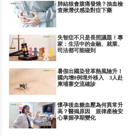
肺結核會腹痛發燒？抽血檢
查揪潛伏感染對症下藥
失智症不只是長照議題！專
家：生活中的金融、就業、
司法都可能碰到
暑假出國染登革熱風險升！
國內增8例境外移入 3人赴
柬埔寨交流確診
懷孕後血糖血壓為何異常升
高？醫揭原因 規律產檢安
心掌握孕期變化