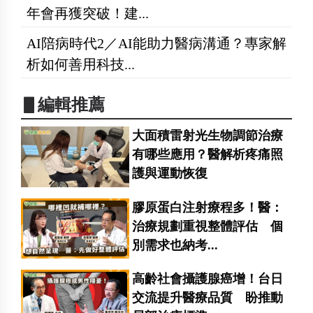
年會再獲突破！建...
AI陪病時代2／AI能助力醫病溝通？專家解
析如何善用科技...
▋編輯推薦
大面積雷射光生物調節治療
有哪些應用？醫解析疼痛照
護與運動恢復
膠原蛋白注射療程多！醫：
治療規劃重視整體評估 個
別需求也納考...
高齡社會攝護腺癌增！台日
交流提升醫療品質 盼推動