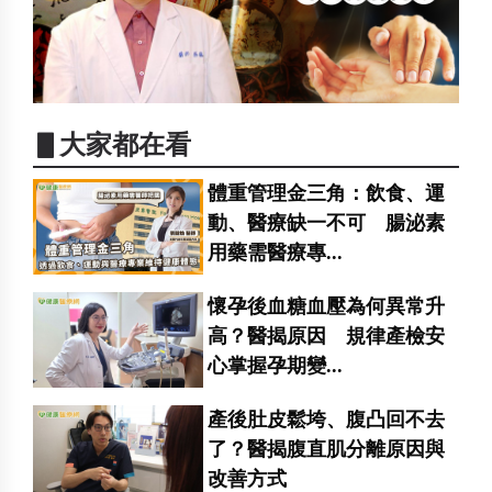
▋大家都在看
體重管理金三角：飲食、運
動、醫療缺一不可 腸泌素
用藥需醫療專...
懷孕後血糖血壓為何異常升
高？醫揭原因 規律產檢安
心掌握孕期變...
產後肚皮鬆垮、腹凸回不去
了？醫揭腹直肌分離原因與
改善方式