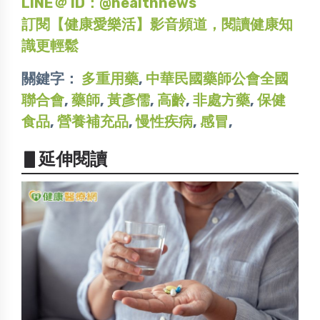
LINE＠ ID：@healthnews
訂閱【健康愛樂活】影音頻道，閱讀健康知
識更輕鬆
關鍵字：
多重用藥
,
中華民國藥師公會全國
聯合會
,
藥師
,
黃彥儒
,
高齡
,
非處方藥
,
保健
食品
,
營養補充品
,
慢性疾病
,
感冒
,
▋延伸閱讀