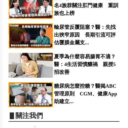
名4族群關注肛門健康 重訓
族也上榜
輸尿管反覆阻塞？醫：先找
出狹窄原因 長期引流可評
估覆膜金屬支...
夏季為什麼容易腸胃不適？
醫：4生活習慣釀禍 親授5
招改善
糖尿病怎麼控糖？醫揭ABC
管理原則 CGM、健康App
助建立...
▋關注我們