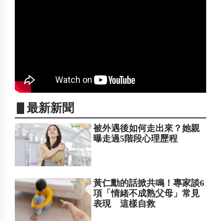
▋最新新聞
被外遇後如何走出來？她親
曝走過5階段心理歷程
黃仁勳的話掀共鳴！專家談6
項「情緒不成熟父母」常見
表現 這樣自救