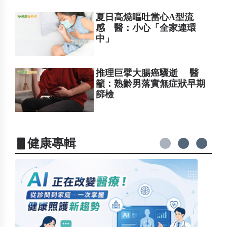
夏日高燒嘔吐當心A型流
感 醫：小心「全家連環
中」
推理巨擘大腸癌驟逝 醫
籲：熟齡男落實無症狀早期
篩檢
▋健康專輯