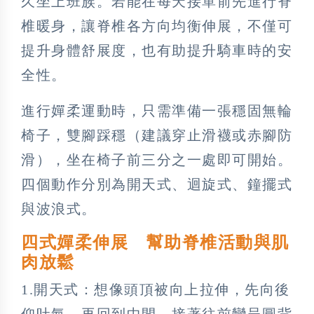
久坐上班族。若能在每天接單前先進行脊
椎暖身，讓脊椎各方向均衡伸展，不僅可
提升身體舒展度，也有助提升騎車時的安
全性。
進行嬋柔運動時，只需準備一張穩固無輪
椅子，雙腳踩穩（建議穿止滑襪或赤腳防
滑），坐在椅子前三分之一處即可開始。
四個動作分別為開天式、迴旋式、鐘擺式
與波浪式。
四式嬋柔伸展 幫助脊椎活動與肌
肉放鬆
1.開天式：想像頭頂被向上拉伸，先向後
仰吐氣，再回到中間，接著往前彎呈圓背