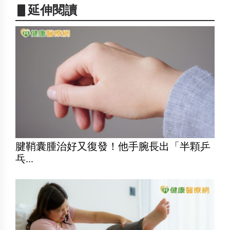
▋延伸閱讀
腱鞘囊腫治好又復發！他手腕長出「半顆乒
乓...