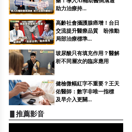
藥！導入AI輔助醫病溝通
助力治療持...
高齡社會攝護腺癌增！台日
交流提升醫療品質 盼推動
局部治療標準...
玻尿酸只有填充作用？醫解
析不同層次的臨床應用
健檢微幅紅字不重要？王天
佑醫師：數字非唯一指標
及早介入更關...
▋推薦影音