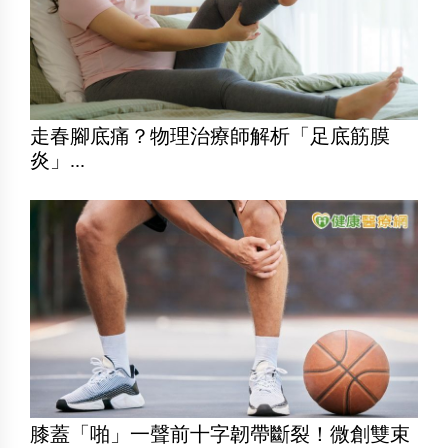
走春腳底痛？物理治療師解析「足底筋膜
炎」...
膝蓋「啪」一聲前十字韌帶斷裂！微創雙束