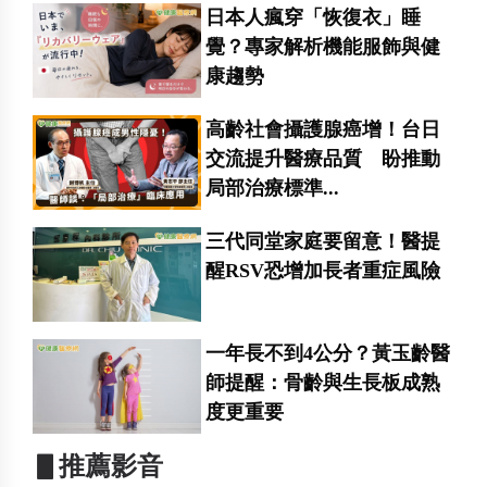
日本人瘋穿「恢復衣」睡
覺？專家解析機能服飾與健
康趨勢
高齡社會攝護腺癌增！台日
交流提升醫療品質 盼推動
局部治療標準...
三代同堂家庭要留意！醫提
醒RSV恐增加長者重症風險
一年長不到4公分？黃玉齡醫
師提醒：骨齡與生長板成熟
度更重要
▋推薦影音