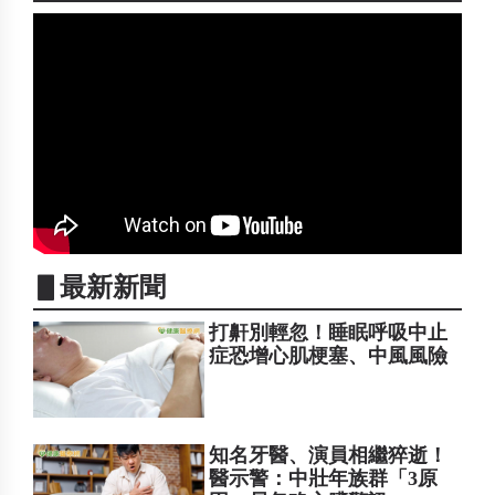
▋最新新聞
打鼾別輕忽！睡眠呼吸中止
症恐增心肌梗塞、中風風險
知名牙醫、演員相繼猝逝！
醫示警：中壯年族群「3原