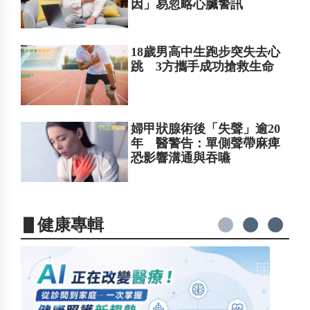
因」易忽略心臟警訊
18歲男高中生跑步突失去心
跳 3方攜手成功搶救生命
婦甲狀腺術後「失聲」逾20
年 醫警告：單側聲帶麻痺
恐影響溝通與吞嚥
▋健康專輯