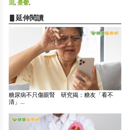
淵
,
憂鬱
,
▋延伸閱讀
糖尿病不只傷眼腎 研究揭：糖友「看不
清」...