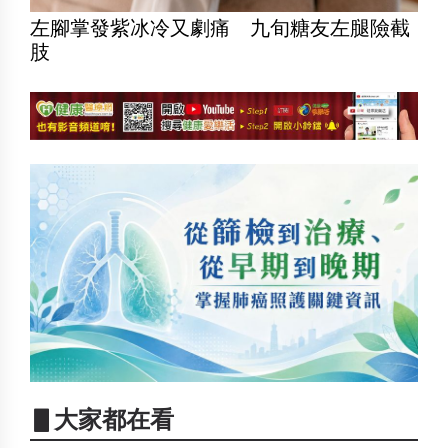
左腳掌發紫冰冷又劇痛 九旬糖友左腿險截
肢
▋大家都在看