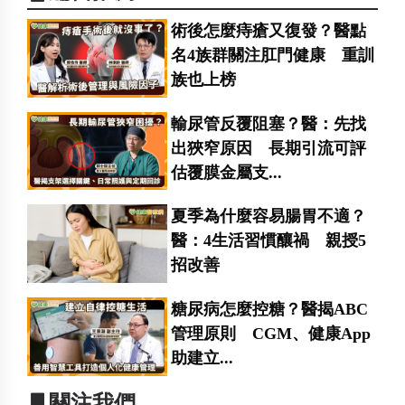
術後怎麼痔瘡又復發？醫點
名4族群關注肛門健康 重訓
族也上榜
輸尿管反覆阻塞？醫：先找
出狹窄原因 長期引流可評
估覆膜金屬支...
夏季為什麼容易腸胃不適？
醫：4生活習慣釀禍 親授5
招改善
糖尿病怎麼控糖？醫揭ABC
管理原則 CGM、健康App
助建立...
▋關注我們