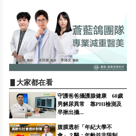
▋大家都在看
守護爸爸攝護腺健康 60歲
男解尿異常 靠PHI檢測及
早揪出攝...
腹膜透析「年紀大學不
會」？醫：年齡並非限制