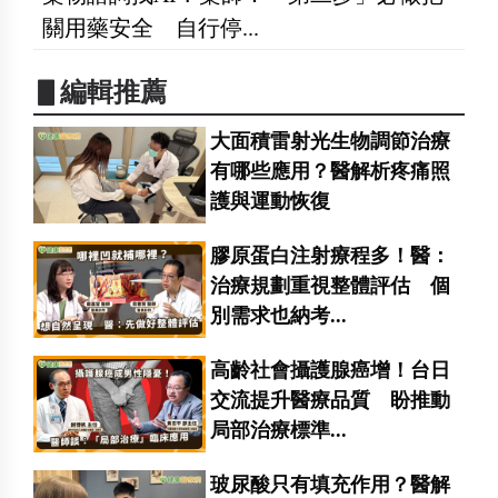
關用藥安全 自行停...
▋編輯推薦
大面積雷射光生物調節治療
有哪些應用？醫解析疼痛照
護與運動恢復
膠原蛋白注射療程多！醫：
治療規劃重視整體評估 個
別需求也納考...
高齡社會攝護腺癌增！台日
交流提升醫療品質 盼推動
局部治療標準...
玻尿酸只有填充作用？醫解