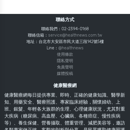
聯絡方式
聯絡我們：02-2394-0168
聯絡信箱：
service@healthnews.com.tw
地址：台北市大安區市民大道三段142號5樓
Line：
@healthnews
使用條款
隱私聲明
免責聲明
媒體投稿
健康醫療網
健康醫療網每日提供專業、即時、正確的健康知識、醫學新
知、用藥安全、醫療照護、專家臨床經驗，關懷婦幼、上
班、銀髮、年輕各大族群的生理、心理健康狀況，尤其對重
大疾病（糖尿病、高血壓、心臟病、各種癌症、慢性疾病
等）、養生保健、營養攝取、體重管理、減肥美容等，邀訪
各類專家做正確、客觀的剖析與分享，是民眾獲取健康照護