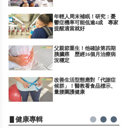
年輕人周末補眠！研究：憂
鬱症機率可能低逾4成 專家
提醒適當就好
父親節重生！他確診第四期
胰臟癌 歷經16個月治療病
況穩定
改善生活型態應對「代謝症
候群」！醫教看食品標示、
量腰圍護健康
▋健康專輯