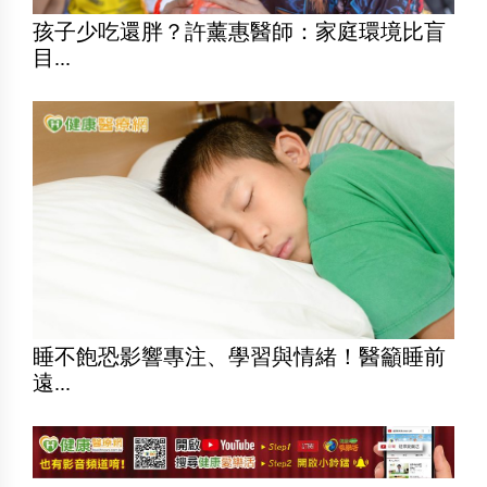
孩子少吃還胖？許薰惠醫師：家庭環境比盲
目...
睡不飽恐影響專注、學習與情緒！醫籲睡前
遠...