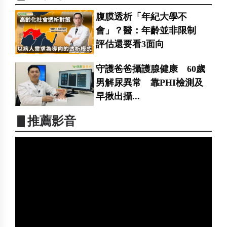
腹膜透析「年紀大學不
會」？醫：年齡並非限制
評估還要看3面向
守護爸爸攝護腺健康 60歲
男解尿異常 靠PHI檢測及
早揪出攝...
▋推薦影音