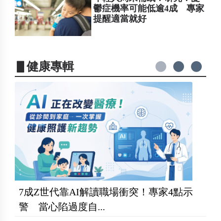
鬱症機率可能低逾4成 專家
提醒適當就好
▋健康專輯
7成Z世代靠AI解讀職場衝突！專家4點示
警 當心陷過度自...