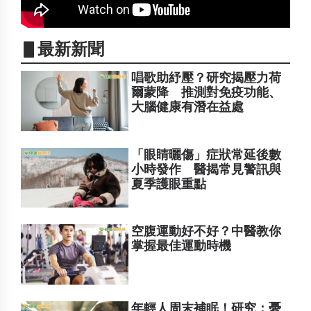
▋最新新聞
唱歌助紓壓？研究揭壓力荷
爾蒙降 推測對免疫功能、
大腦健康有潛在益處
「眼睛曬傷」症狀常延後數
小時發作 醫揭常見警訊與
夏季護眼重點
空腹運動好不好？中醫教你
掌握最佳運動時機
年輕人周末補眠！研究：憂