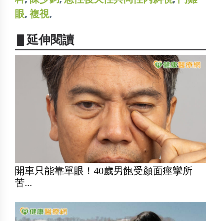
眼
,
複視
,
▋延伸閱讀
開車只能靠單眼！40歲男飽受顏面痙攣所
苦...