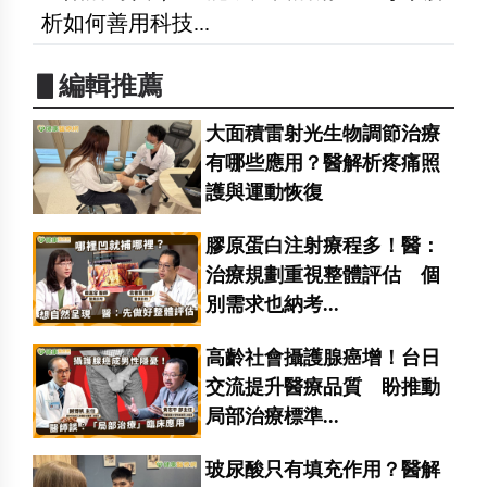
析如何善用科技...
▋編輯推薦
大面積雷射光生物調節治療
有哪些應用？醫解析疼痛照
護與運動恢復
膠原蛋白注射療程多！醫：
治療規劃重視整體評估 個
別需求也納考...
高齡社會攝護腺癌增！台日
交流提升醫療品質 盼推動
局部治療標準...
玻尿酸只有填充作用？醫解