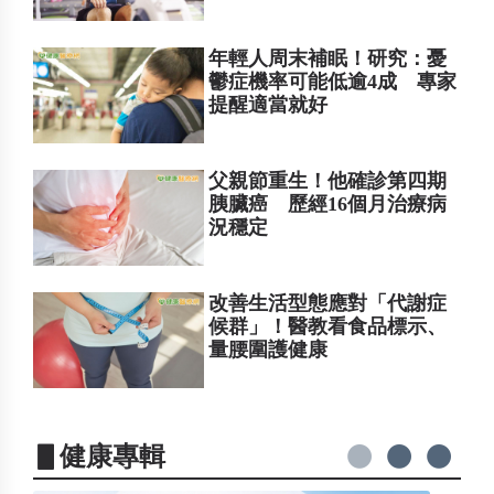
年輕人周末補眠！研究：憂
鬱症機率可能低逾4成 專家
提醒適當就好
父親節重生！他確診第四期
胰臟癌 歷經16個月治療病
況穩定
改善生活型態應對「代謝症
候群」！醫教看食品標示、
量腰圍護健康
▋健康專輯