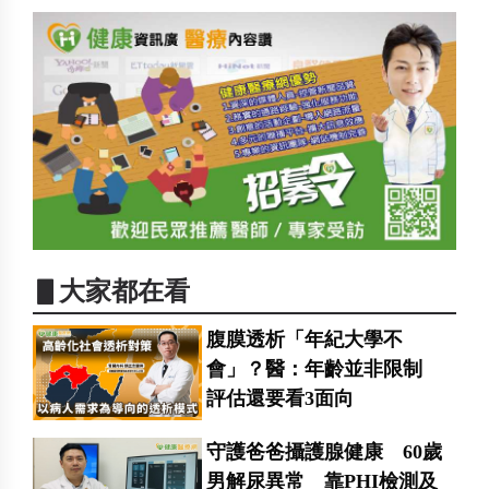
▋大家都在看
腹膜透析「年紀大學不
會」？醫：年齡並非限制
評估還要看3面向
守護爸爸攝護腺健康 60歲
男解尿異常 靠PHI檢測及