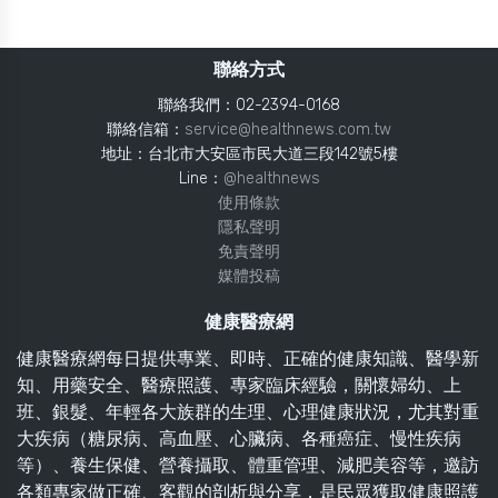
聯絡方式
聯絡我們：02-2394-0168
聯絡信箱：
service@healthnews.com.tw
地址：台北市大安區市民大道三段142號5樓
Line：
@healthnews
使用條款
隱私聲明
免責聲明
媒體投稿
健康醫療網
健康醫療網每日提供專業、即時、正確的健康知識、醫學新
知、用藥安全、醫療照護、專家臨床經驗，關懷婦幼、上
班、銀髮、年輕各大族群的生理、心理健康狀況，尤其對重
大疾病（糖尿病、高血壓、心臟病、各種癌症、慢性疾病
等）、養生保健、營養攝取、體重管理、減肥美容等，邀訪
各類專家做正確、客觀的剖析與分享，是民眾獲取健康照護