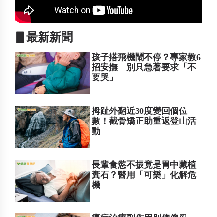
▋最新新聞
孩子搭飛機鬧不停？專家教6
招安撫 別只急著要求「不
要哭」
拇趾外翻近30度變回個位
數！截骨矯正助重返登山活
動
長輩食慾不振竟是胃中藏植
糞石？醫用「可樂」化解危
機