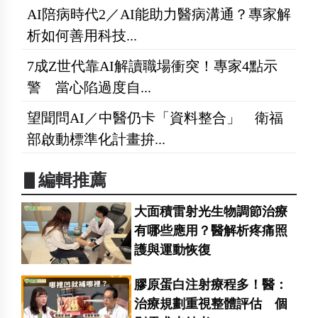
AI陪病時代2／AI能助力醫病溝通？專家解
析如何善用科技...
7成Z世代靠AI解讀職場衝突！專家4點示
警 當心陷過度自...
望聞問AI／中醫仍卡「資料整合」 衛福
部啟動標準化計畫拚...
▋編輯推薦
大面積雷射光生物調節治療
有哪些應用？醫解析疼痛照
護與運動恢復
膠原蛋白注射療程多！醫：
治療規劃重視整體評估 個