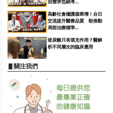
別需求也納考...
高齡社會攝護腺癌增！台日
交流提升醫療品質 盼推動
局部治療標準...
玻尿酸只有填充作用？醫解
析不同層次的臨床應用
▋關注我們