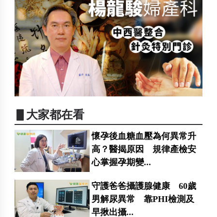
▋大家都在看
懷孕後血糖血壓為何異常升
高？醫揭原因 規律產檢安
心掌握孕期變...
守護爸爸攝護腺健康 60歲
男解尿異常 靠PHI檢測及
早揪出攝...