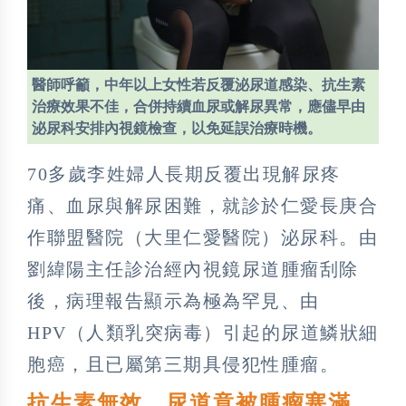
醫師呼籲，中年以上女性若反覆泌尿道感染、抗生素
治療效果不佳，合併持續血尿或解尿異常，應儘早由
泌尿科安排內視鏡檢查，以免延誤治療時機。
70多歲李姓婦人長期反覆出現解尿疼
痛、血尿與解尿困難，就診於仁愛長庚合
作聯盟醫院（大里仁愛醫院）泌尿科。由
劉緯陽主任診治經內視鏡尿道腫瘤刮除
後，病理報告顯示為極為罕見、由
HPV（人類乳突病毒）引起的尿道鱗狀細
胞癌，且已屬第三期具侵犯性腫瘤。
抗生素無效 尿道竟被腫瘤塞滿