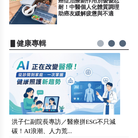
癌症治療副作用別傻傻忍
耐！中醫個人化體質調理
助癌友緩解疲憊與不適
▋健康專輯
洪子仁副院長專訪／醫療拼ESG不只減
碳！AI浪潮、人力荒...