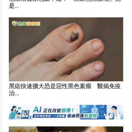
是...
黑痣快速擴大恐是惡性黑色素瘤 醫揭免疫
治...