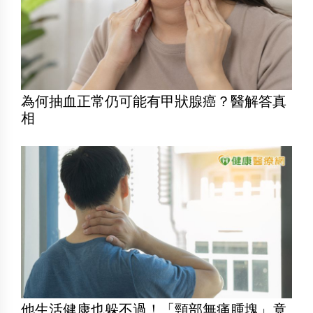
為何抽血正常仍可能有甲狀腺癌？醫解答真
相
他生活健康也躲不過！「頸部無痛腫塊」竟