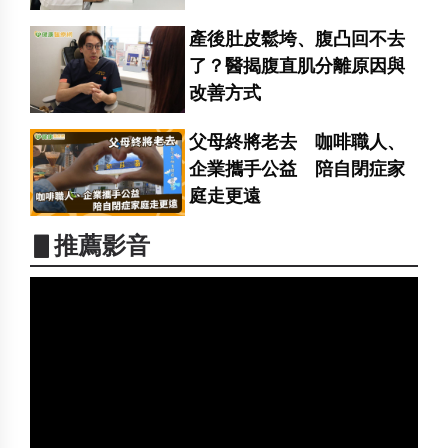
產後肚皮鬆垮、腹凸回不去
了？醫揭腹直肌分離原因與
改善方式
父母終將老去 咖啡職人、
企業攜手公益 陪自閉症家
庭走更遠
▋推薦影音