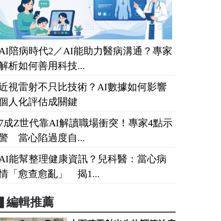
AI陪病時代2／AI能助力醫病溝通？專家
解析如何善用科技...
近視雷射不只比技術？AI數據如何影響
個人化評估成關鍵
7成Z世代靠AI解讀職場衝突！專家4點示
警 當心陷過度自...
AI能幫整理健康資訊？兒科醫：當心病
情「愈查愈亂」 揭1...
▋編輯推薦