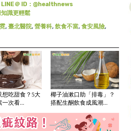
＠ ID：@healthnews
康知識更輕鬆
霓
,
臺北醫院
,
營養科
,
飲食不當
,
食安風險
,
只想吃甜食？5大
椰子油漱口助「排毒」？
一次看...
搭配生酮飲食成風潮...