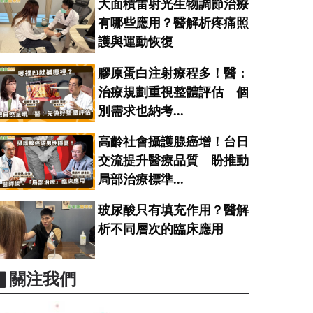
大面積雷射光生物調節治療
有哪些應用？醫解析疼痛照
護與運動恢復
膠原蛋白注射療程多！醫：
治療規劃重視整體評估 個
別需求也納考...
高齡社會攝護腺癌增！台日
交流提升醫療品質 盼推動
局部治療標準...
玻尿酸只有填充作用？醫解
析不同層次的臨床應用
▋關注我們