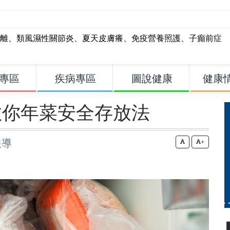
離
、
類風濕性關節炎
、
夏天皮膚癢
、
免疫營養照護
、
子癲前症
專區
疾病專區
圖說健康
健康
教你年菜安全存放法
報導
+