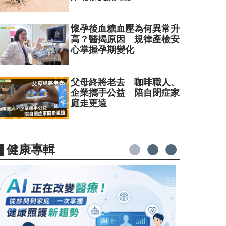
懷孕後血糖血壓為何異常升
高？醫揭原因 規律產檢安
心掌握孕期變化
父母終將老去 咖啡職人、
企業攜手公益 陪自閉症家
庭走更遠
▋健康專輯