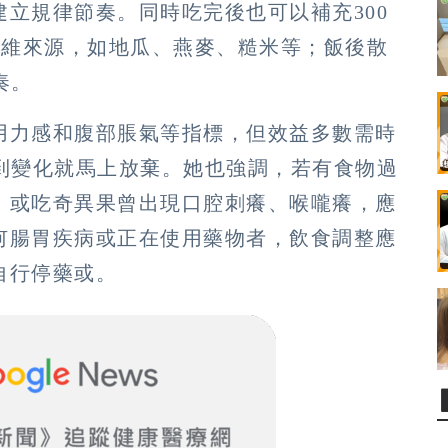
立規律節奏。同時吃完後也可以補充300
纖維來源，如地瓜、燕麥、糙米等；飯後散
奏。
用力感和腹部脹氣等指標，但效益多數需時
看到變化就馬上放棄。她也強調，若有食物過
、或吃奇異果曾出現口腔刺癢、喉嚨癢，應
何腸胃疾病或正在使用藥物者，飲食調整應
自行停藥或。