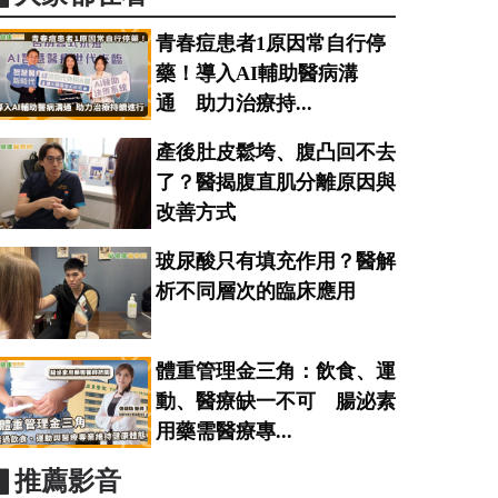
青春痘患者1原因常自行停
藥！導入AI輔助醫病溝
通 助力治療持...
產後肚皮鬆垮、腹凸回不去
了？醫揭腹直肌分離原因與
改善方式
玻尿酸只有填充作用？醫解
析不同層次的臨床應用
體重管理金三角：飲食、運
動、醫療缺一不可 腸泌素
用藥需醫療專...
▋推薦影音