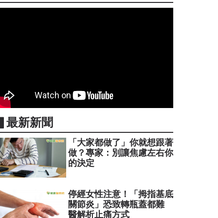
▋最新新聞
「大家都做了」你就想跟著
做？專家：別讓焦慮左右你
的決定
停經女性注意！「拇指基底
關節炎」恐致轉瓶蓋都難
醫解析止痛方式