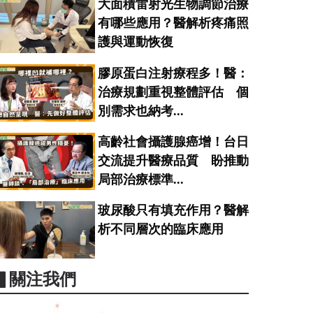
大面積雷射光生物調節治療
有哪些應用？醫解析疼痛照
護與運動恢復
膠原蛋白注射療程多！醫：
治療規劃重視整體評估 個
別需求也納考...
高齡社會攝護腺癌增！台日
交流提升醫療品質 盼推動
局部治療標準...
玻尿酸只有填充作用？醫解
析不同層次的臨床應用
▋關注我們