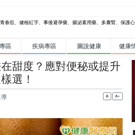
青春痘
、
健檢紅字
、
事後避孕藥
、
腸泌素用藥
、
多囊腎
、
保護心
專區
疾病專區
圖說健康
健康
差在甜度？應對便秘或提升
這樣選！
報導
+