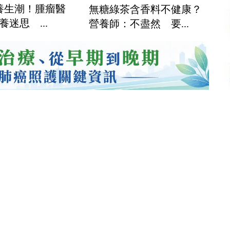
養生潮！腫瘤醫
無糖綠茶含香料不健康？
養迷思 ...
營養師：不盡然 要...