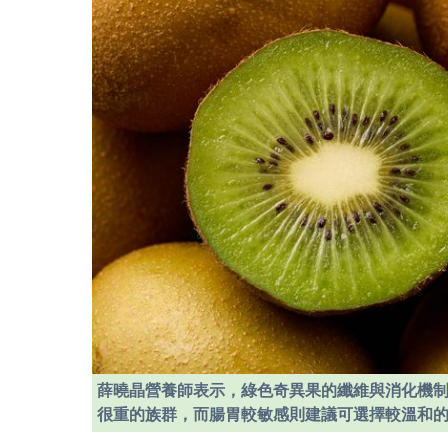
薛曉晶營養師表示，綠色奇異果的纖維與消化機
很重的族群，而腸胃較敏感則建議可選擇較溫和