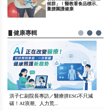
候群」！醫教看食品標示、
量腰圍護健康
▋健康專輯
洪子仁副院長專訪／醫療拼ESG不只減
碳！AI浪潮、人力荒...