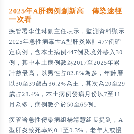
2025年A肝病例創新高 傳染途徑
一次看
疾管署李佳琳副主任表示，監測資料顯示
2025年急性病毒性A型肝炎累計477例確
定病例，含本土病例447例及境外移入30
例，其中本土病例數為2017至2025年累
計數最高，以男性占82.8%為多，年齡層
以30至39歲占36.2%為主，其次為20至29
歲占28.4%，本土病例發病月份以7至11
月為多，病例數介於50至65例。
疾管署急性傳染病組楊靖慧組長提到，A
型肝炎致死率約0.1至0.3%，老年人或慢