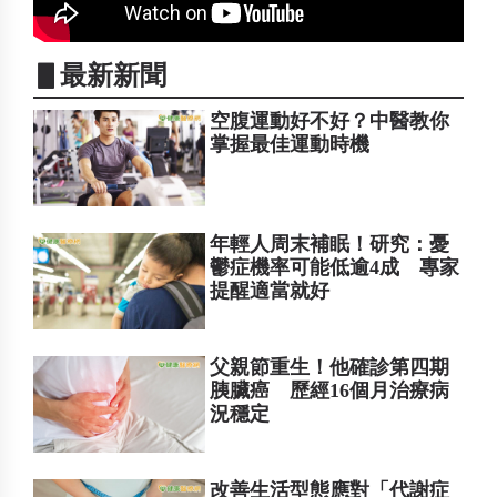
▋最新新聞
空腹運動好不好？中醫教你
掌握最佳運動時機
年輕人周末補眠！研究：憂
鬱症機率可能低逾4成 專家
提醒適當就好
父親節重生！他確診第四期
胰臟癌 歷經16個月治療病
況穩定
改善生活型態應對「代謝症