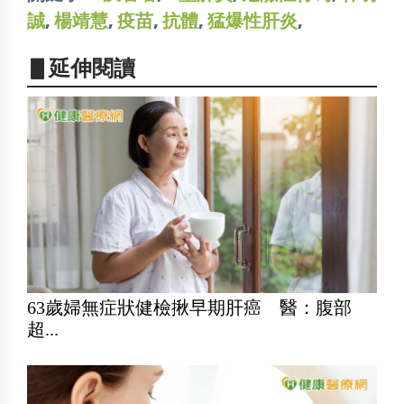
誠
,
楊靖慧
,
疫苗
,
抗體
,
猛爆性肝炎
,
▋延伸閱讀
63歲婦無症狀健檢揪早期肝癌 醫：腹部
超...