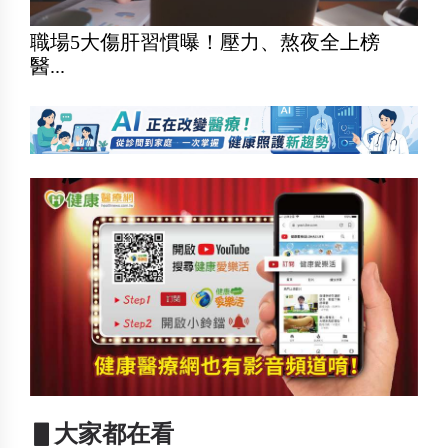
職場5大傷肝習慣曝！壓力、熬夜全上榜
醫...
▋大家都在看