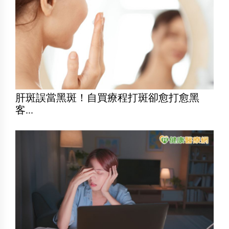
肝斑誤當黑斑！自買療程打斑卻愈打愈黑
客...