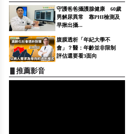
守護爸爸攝護腺健康 60歲
男解尿異常 靠PHI檢測及
早揪出攝...
腹膜透析「年紀大學不
會」？醫：年齡並非限制
評估還要看3面向
▋推薦影音