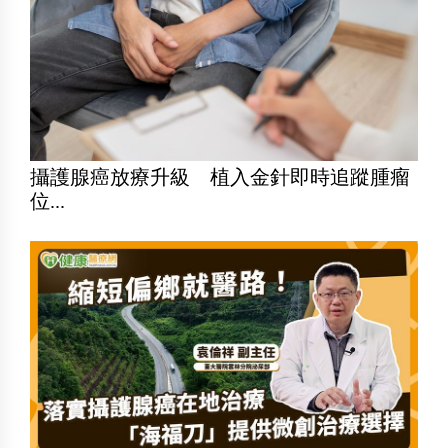
攝護腺癌放療升級 植入金針即時追蹤腫瘤
位...