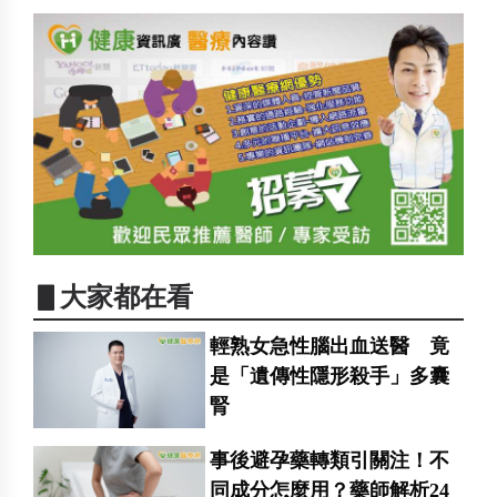
▋大家都在看
輕熟女急性腦出血送醫 竟
是「遺傳性隱形殺手」多囊
腎
事後避孕藥轉類引關注！不
同成分怎麼用？藥師解析24