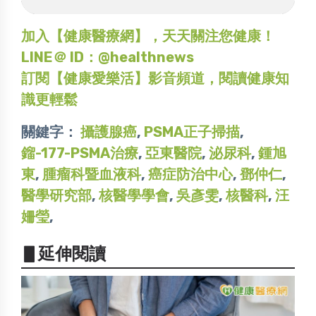
加入【健康醫療網】，天天關注您健康！
LINE＠ ID：@healthnews
訂閱【健康愛樂活】影音頻道，閱讀健康知
識更輕鬆
關鍵字：
攝護腺癌
,
PSMA正子掃描
,
鎦-177-PSMA治療
,
亞東醫院
,
泌尿科
,
鍾旭
東
,
腫瘤科暨血液科
,
癌症防治中心
,
鄧仲仁
,
醫學研究部
,
核醫學學會
,
吳彥雯
,
核醫科
,
汪
姍瑩
,
▋延伸閱讀