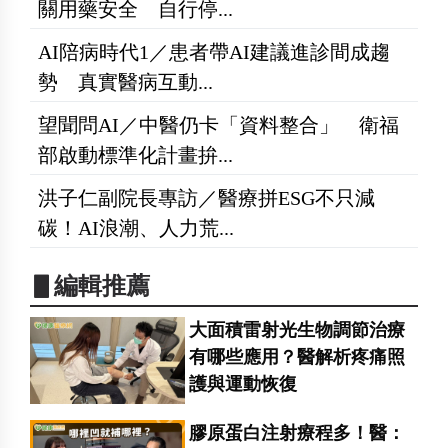
關用藥安全 自行停...
AI陪病時代1／患者帶AI建議進診間成趨
勢 真實醫病互動...
望聞問AI／中醫仍卡「資料整合」 衛福
部啟動標準化計畫拚...
洪子仁副院長專訪／醫療拼ESG不只減
碳！AI浪潮、人力荒...
▋編輯推薦
大面積雷射光生物調節治療
有哪些應用？醫解析疼痛照
護與運動恢復
膠原蛋白注射療程多！醫：