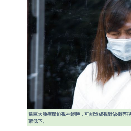
當巨大腫瘤壓迫視神經時，可能造成視野缺損等
蒙低下。