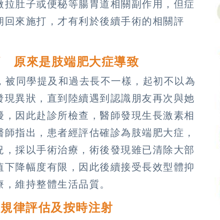
微拉肚子或便秘等腸胃道相關副作用，但症
期回來施打，才有利於後續手術的相關評
痛 原來是肢端肥大症導致
時，被同學提及和過去長不一樣，起初不以為
發現異狀，直到陸續遇到認識朋友再次與她
擾，因此赴診所檢查，醫師發現生長激素相
醫師指出，患者經評估確診為肢端肥大症，
況，採以手術治療，術後發現雖已清除大部
值下降幅度有限，因此後續接受長效型體抑
療，維持整體生活品質。
需規律評估及按時注射