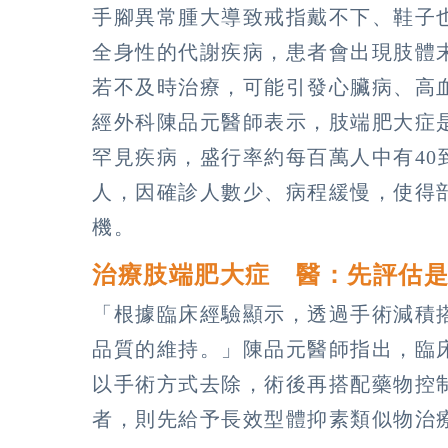
手腳異常腫大導致戒指戴不下、鞋子
全身性的代謝疾病，患者會出現肢體
若不及時治療，可能引發心臟病、高
經外科陳品元醫師表示，肢端肥大症
罕見疾病，盛行率約每百萬人中有40到
人，因確診人數少、病程緩慢，使得
機。
治療肢端肥大症 醫：先評估
「根據臨床經驗顯示，透過手術減積
品質的維持。」陳品元醫師指出，臨
以手術方式去除，術後再搭配藥物控
者，則先給予長效型體抑素類似物治