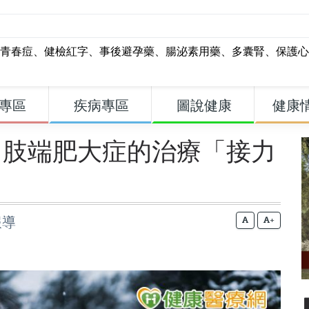
青春痘
、
健檢紅字
、
事後避孕藥
、
腸泌素用藥
、
多囊腎
、
保護心
專區
疾病專區
圖說健康
健康
：肢端肥大症的治療「接力
報導
+