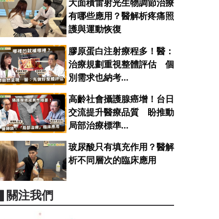
大面積雷射光生物調節治療
有哪些應用？醫解析疼痛照
護與運動恢復
膠原蛋白注射療程多！醫：
治療規劃重視整體評估 個
別需求也納考...
高齡社會攝護腺癌增！台日
交流提升醫療品質 盼推動
局部治療標準...
玻尿酸只有填充作用？醫解
析不同層次的臨床應用
▋關注我們