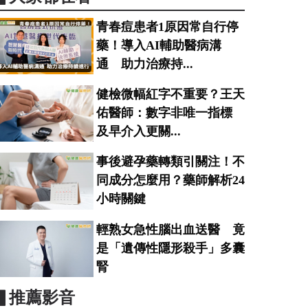
青春痘患者1原因常自行停
藥！導入AI輔助醫病溝
通 助力治療持...
健檢微幅紅字不重要？王天
佑醫師：數字非唯一指標
及早介入更關...
事後避孕藥轉類引關注！不
同成分怎麼用？藥師解析24
小時關鍵
輕熟女急性腦出血送醫 竟
是「遺傳性隱形殺手」多囊
腎
▋推薦影音