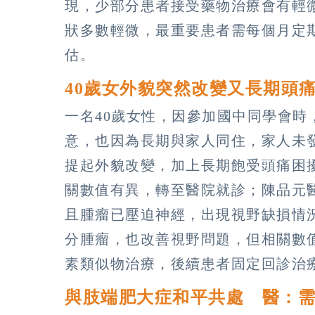
現，少部分患者接受藥物治療會有輕
狀多數輕微，最重要患者需每個月定
估。
40歲女外貌突然改變又長期頭
一名40歲女性，因參加國中同學會
意，也因為長期與家人同住，家人未
提起外貌改變，加上長期飽受頭痛困
關數值有異，轉至醫院就診；陳品元
且腫瘤已壓迫神經，出現視野缺損情
分腫瘤，也改善視野問題，但相關數
素類似物治療，後續患者固定回診治
與肢端肥大症和平共處 醫：