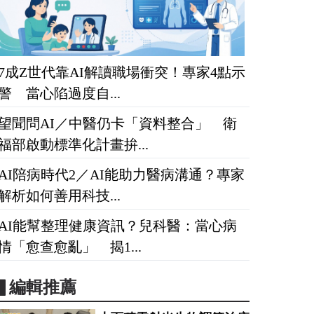
7成Z世代靠AI解讀職場衝突！專家4點示
警 當心陷過度自...
望聞問AI／中醫仍卡「資料整合」 衛
福部啟動標準化計畫拚...
AI陪病時代2／AI能助力醫病溝通？專家
解析如何善用科技...
AI能幫整理健康資訊？兒科醫：當心病
情「愈查愈亂」 揭1...
▋編輯推薦