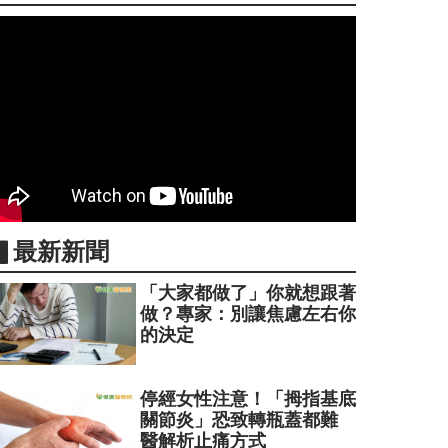
▋最新新聞
「大家都做了」你就想跟著
做？專家：別讓焦慮左右你
的決定
停經女性注意！「拇指基底
關節炎」恐致轉瓶蓋都難
醫解析止痛方式