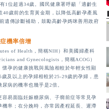
有1位超過34歲。國民健康署呼籲「適齡生
男性40歲前的生育黃金期，以降低高齡孕產風
元產前遺傳診斷補助，鼓勵高齡孕媽咪善用政府
發症機率倍增
tutes of Health，簡稱NIH）和美國婦產科
ricians and Gynecologists，簡稱ACOG）
，懷孕的健康挑戰與風險相較於年輕女性顯
5歲及以上的孕婦相較於25-29歲的孕婦，患
型糖尿病的機率也幾乎是2倍。
更容易面臨妊娠糖尿病、子癇前症等常見孕
孕機率；在分娩時，亦常因產程延長、遲滯