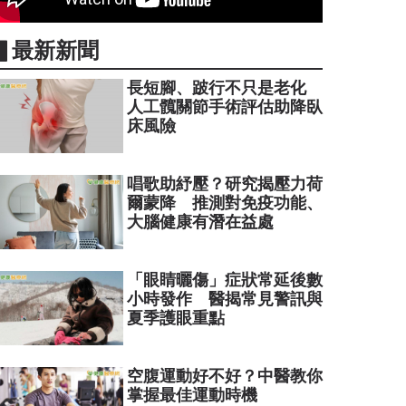
▋最新新聞
長短腳、跛行不只是老化
人工髖關節手術評估助降臥
床風險
唱歌助紓壓？研究揭壓力荷
爾蒙降 推測對免疫功能、
大腦健康有潛在益處
「眼睛曬傷」症狀常延後數
小時發作 醫揭常見警訊與
夏季護眼重點
空腹運動好不好？中醫教你
掌握最佳運動時機