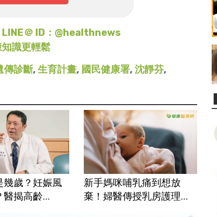
＠ ID：@healthnews
康知識更輕鬆
遺傳診斷
,
生育計畫
,
國民健康署
,
沈靜芬
,
是幾歲？妊娠風
新手媽咪哺乳痛到想放
醫揭高齡...
棄！婦醫傳授乳房護理...