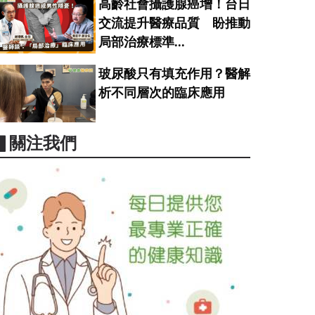
高齡社會攝護腺癌增！台日
交流提升醫療品質 盼推動
局部治療標準...
玻尿酸只有填充作用？醫解
析不同層次的臨床應用
▋關注我們