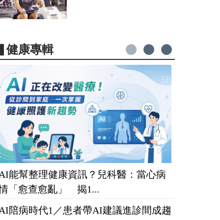
▋健康專輯
AI能幫整理健康資訊？兒科醫：當心病
情「愈查愈亂」 揭1...
AI陪病時代1／患者帶AI建議進診間成趨