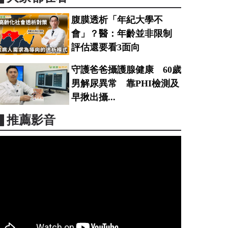
腹膜透析「年紀大學不
會」？醫：年齡並非限制
評估還要看3面向
守護爸爸攝護腺健康 60歲
男解尿異常 靠PHI檢測及
早揪出攝...
▋推薦影音