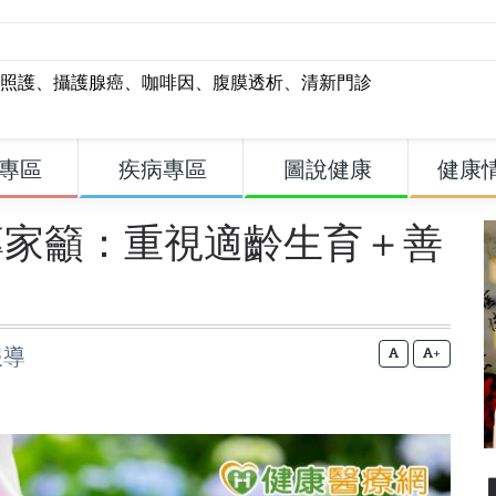
照護
、
攝護腺癌
、
咖啡因
、
腹膜透析
、
清新門診
專區
疾病專區
圖說健康
健康
專家籲：重視適齡生育＋善
報導
+