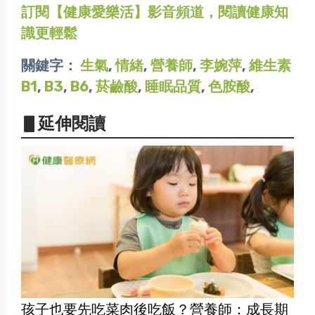
訂閱【健康愛樂活】影音頻道，閱讀健康知
識更輕鬆
關鍵字：
生氣
,
情緒
,
營養師
,
李婉萍
,
維生素
B1
,
B3
,
B6
,
菸鹼酸
,
睡眠品質
,
色胺酸
,
▋延伸閱讀
孩子也要先吃菜肉後吃飯？營養師：成長期