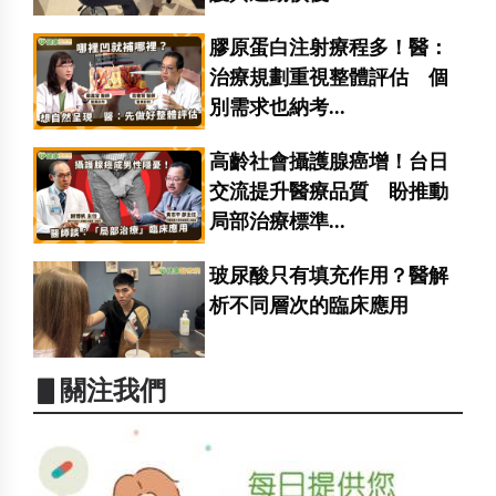
膠原蛋白注射療程多！醫：
治療規劃重視整體評估 個
別需求也納考...
高齡社會攝護腺癌增！台日
交流提升醫療品質 盼推動
局部治療標準...
玻尿酸只有填充作用？醫解
析不同層次的臨床應用
▋關注我們