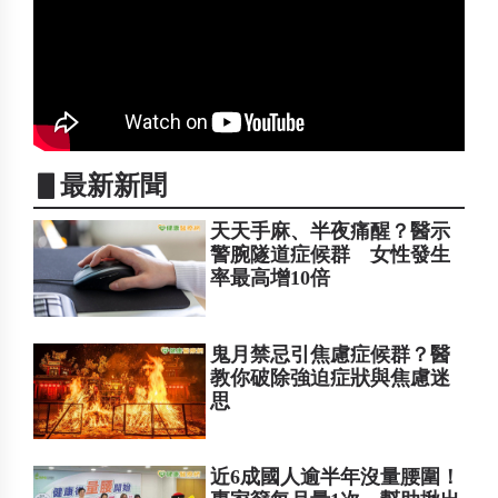
▋最新新聞
天天手麻、半夜痛醒？醫示
警腕隧道症候群 女性發生
率最高增10倍
鬼月禁忌引焦慮症候群？醫
教你破除強迫症狀與焦慮迷
思
近6成國人逾半年沒量腰圍！