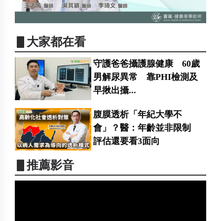
▋大家都在看
守護爸爸攝護腺健康 60歲
男解尿異常 靠PHI檢測及
早揪出攝...
腹膜透析「年紀大學不
會」？醫：年齡並非限制
評估還要看3面向
▋推薦影音