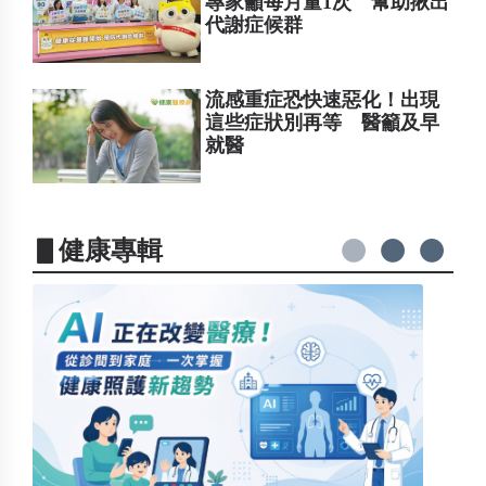
專家籲每月量1次 幫助揪出
代謝症候群
流感重症恐快速惡化！出現
這些症狀別再等 醫籲及早
就醫
▋健康專輯