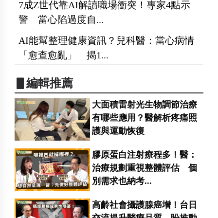
7成Z世代靠AI解讀職場衝突！專家4點示
警 當心陷過度自...
AI能幫整理健康資訊？兒科醫：當心病情
「愈查愈亂」 揭1...
▋編輯推薦
大面積雷射光生物調節治療
有哪些應用？醫解析疼痛照
護與運動恢復
膠原蛋白注射療程多！醫：
治療規劃重視整體評估 個
別需求也納考...
高齡社會攝護腺癌增！台日