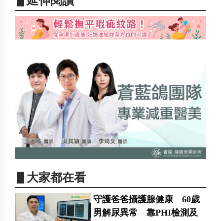
▋延伸閱讀
▋大家都在看
守護爸爸攝護腺健康 60歲
男解尿異常 靠PHI檢測及