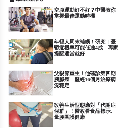
空腹運動好不好？中醫教你
掌握最佳運動時機
年輕人周末補眠！研究：憂
鬱症機率可能低逾4成 專家
提醒適當就好
父親節重生！他確診第四期
胰臟癌 歷經16個月治療病
況穩定
改善生活型態應對「代謝症
候群」！醫教看食品標示、
量腰圍護健康