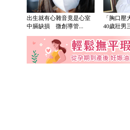
出生就有心雜音竟是心室
「胸口壓
中膈缺損 微創導管...
40歲壯男三