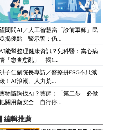
望聞問AI／人工智慧當「診前軍師」民
眾揭優點 醫示警：仍...
AI能幫整理健康資訊？兒科醫：當心病
情「愈查愈亂」 揭1...
洪子仁副院長專訪／醫療拼ESG不只減
碳！AI浪潮、人力荒...
藥物諮詢找AI？藥師：「第二步」必做
把關用藥安全 自行停...
▋編輯推薦