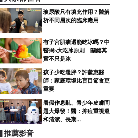
玻尿酸只有填充作用？醫解
析不同層次的臨床應用
有子宮肌瘤還能吃冰嗎？中
醫揭5大吃冰原則 關鍵其
實不只是冰
孩子少吃還胖？許薰惠醫
師：家庭環境比盲目節食更
重要
暑假作息亂、青少年皮膚問
題大爆發！醫：抑痘重視溫
和清潔、長期...
▋推薦影音