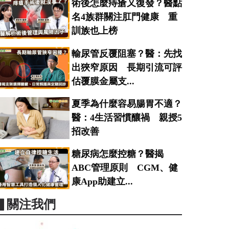
術後怎麼痔瘡又復發？醫點
名4族群關注肛門健康 重
訓族也上榜
輸尿管反覆阻塞？醫：先找
出狹窄原因 長期引流可評
估覆膜金屬支...
夏季為什麼容易腸胃不適？
醫：4生活習慣釀禍 親授5
招改善
糖尿病怎麼控糖？醫揭
ABC管理原則 CGM、健
康App助建立...
▋關注我們