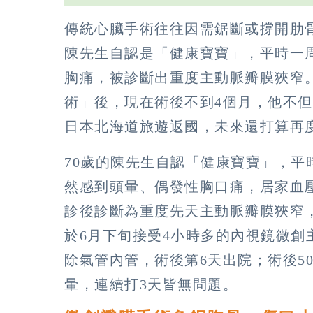
傳統心臟手術往往因需鋸斷或撐開肋
陳先生自認是「健康寶寶」，平時一
胸痛，被診斷出重度主動脈瓣膜狹窄
術」後，現在術後不到4個月，他不
日本北海道旅遊返國，未來還打算再
70歲的陳先生自認「健康寶寶」，平
然感到頭暈、偶發性胸口痛，居家血壓監
診後診斷為重度先天主動脈瓣膜狹窄
於6月下旬接受4小時多的內視鏡微
除氣管內管，術後第6天出院；術後5
暈，連續打3天皆無問題。