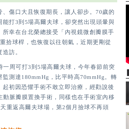
骨、傷口大且恢復期長，讓人卻步。70歲的
周能打3到5場高爾夫球，卻突然出現頭暈與
。所幸在台北榮總接受「內視鏡微創瓣膜手
但重拾球桿，也恢復以往朝氣，近期更剛從
度造訪。
時一周可打3到5場高爾夫球，今年春節前突
測達180mmHg，比平時高70mmHg。轉
，起初因恐懼手術不敢立即治療，經勸說後
創主動脈瓣膜置換手術，同樣也在手術室內移
0天重返高爾夫球場，第2個月撿球不再頭