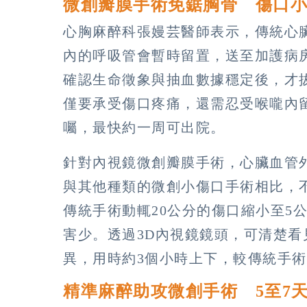
微創瓣膜手術免鋸胸骨 傷口
心胸麻醉科張嫚芸醫師表示，傳統心
內的呼吸管會暫時留置，送至加護病
確認生命徵象與抽血數據穩定後，才
僅要承受傷口疼痛，還需忍受喉嚨內
囑，最快約一周可出院。
針對內視鏡微創瓣膜手術，心臟血管
與其他種類的微創小傷口手術相比，
傳統手術動輒20公分的傷口縮小至5
害少。透過3D內視鏡鏡頭，可清楚
異，用時約3個小時上下，較傳統手
精準麻醉助攻微創手術 5至7