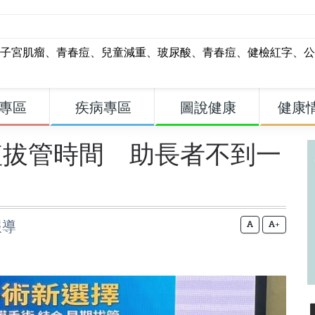
子宮肌瘤
、
青春痘
、
兒童減重
、
玻尿酸
、
青春痘
、
健檢紅字
、
公
專區
疾病專區
圖說健康
健康
短拔管時間 助長者不到一
報導
+