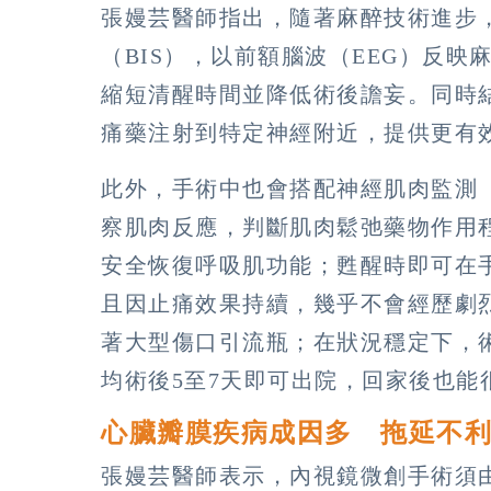
張嫚芸醫師指出，隨著麻醉技術進步
（BIS），以前額腦波（EEG）反
縮短清醒時間並降低術後譫妄。同時
痛藥注射到特定神經附近，提供更有
此外，手術中也會搭配神經肌肉監測（T
察肌肉反應，判斷肌肉鬆弛藥物作用
安全恢復呼吸肌功能；甦醒時即可在
且因止痛效果持續，幾乎不會經歷劇
著大型傷口引流瓶；在狀況穩定下，
均術後5至7天即可出院，回家後也能
心臟瓣膜疾病成因多 拖延不
張嫚芸醫師表示，內視鏡微創手術須