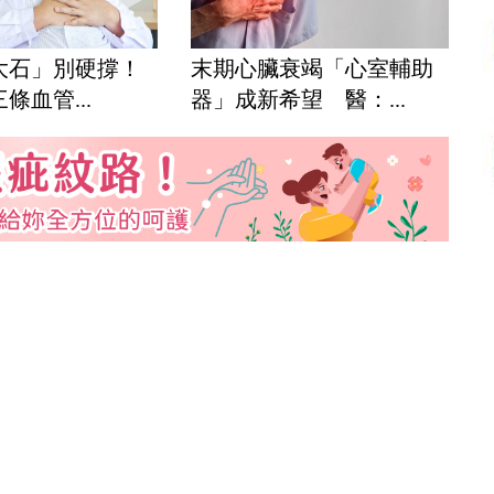
大石」別硬撐！
末期心臟衰竭「心室輔助
條血管...
器」成新希望 醫：...