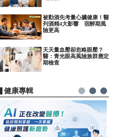
被勸酒先考量心臟健康！醫
列酒精4大影響 宿醉期風
險更高
天天量血壓卻忽略眼壓？
醫：青光眼高風險族群應定
期檢查
▋健康專輯