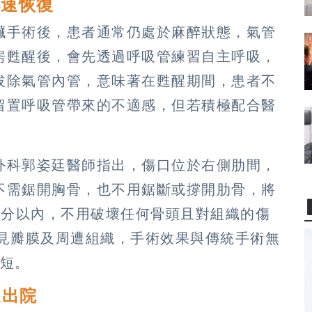
小速恢復
臟手術後，患者通常仍處於麻醉狀態，氣管
房甦醒後，會先透過呼吸管練習自主呼吸，
拔除氣管內管，意味著在甦醒期間，患者不
留置呼吸管帶來的不適感，但若積極配合醫
外科郭姿廷醫師指出，傷口位於右側肋間，
不需鋸開胸骨，也不用鋸斷或撐開肋骨，將
公分以內，不用破壞任何骨頭且對組織的傷
看見瓣膜及周遭組織，手術效果與傳統手術無
術短。
天出院