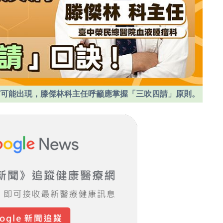
有可能出現，滕傑林科主任呼籲應掌握「三吹四請」原則。