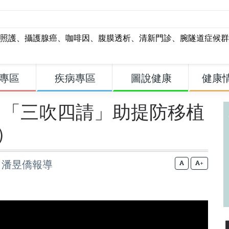
照護
、
攝護腺癌
、
咖啡因
、
腹膜透析
、
清新門診
、
腕隧道症候群
專區
疾病專區
圖說健康
健康
！「三吹四請」助提防移植
）
雰、潘昱僑報導
+