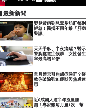
▋最新新聞
嬰兒黃疸到兒童脂肪肝都別
輕忽！醫揭不同年齡「肝病
警訊」
天天手麻、半夜痛醒？醫示
警腕隧道症候群 女性發生
率最高增10倍
鬼月禁忌引焦慮症候群？醫
教你破除強迫症狀與焦慮迷
思
近6成國人逾半年沒量腰
圍！專家籲每月量1次 幫