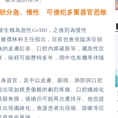
症狀分急、慢性 可侵犯多重器官恐致
內發生稱為急性GvHD，之後則為慢性
。滕傑林科主任指出，目前也會依臨床症狀
洶的皮膚紅疹、口腔內膜破裂等，屬急性症
狀，病程可能歷時多年，間中也有機率伴隨
全身器官，其中以皮膚、眼睛、肺部與口腔
能出現如燒燙傷般的劇烈疼痛、口腔纖維化
植眼角膜，後續仍可能再次遭排斥。他也提
旦出現纖維化，會讓患者出現喘、咳嗽等症
至有致命風險。」