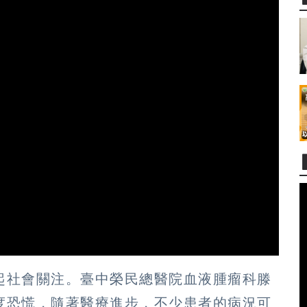
起社會關注。臺中榮民總醫院血液腫瘤科滕
度恐慌，隨著醫療進步，不少患者的病況可