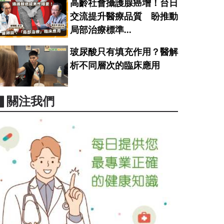
高齡社會攝護腺癌增！台日
交流提升醫療品質 盼推動
局部治療標準...
玻尿酸只有填充作用？醫解
析不同層次的臨床應用
▋關注我們