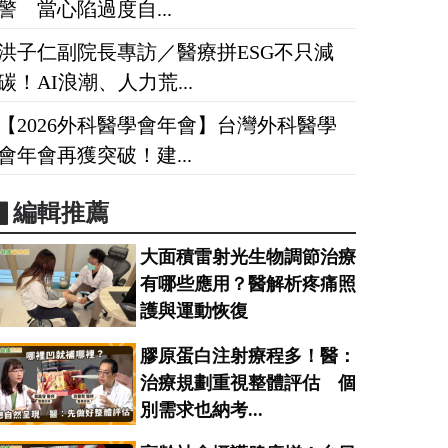
警 當心陷過度自...
洪子仁副院長專訪／醫療拼ESG不只減
碳！AI浪潮、人力荒...
【2026外科醫學會年會】台灣外科醫學
會年會再獲突破！建...
▋編輯推薦
大面積雷射光生物調節治療
有哪些應用？醫解析疼痛照
護與運動恢復
膠原蛋白注射療程多！醫：
治療規劃重視整體評估 個
別需求也納考...