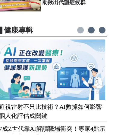
助揪出代謝症候群
▋健康專輯
近視雷射不只比技術？AI數據如何影響
個人化評估成關鍵
7成Z世代靠AI解讀職場衝突！專家4點示