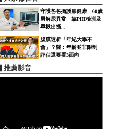
守護爸爸攝護腺健康 60歲
男解尿異常 靠PHI檢測及
早揪出攝...
腹膜透析「年紀大學不
會」？醫：年齡並非限制
評估還要看3面向
▋推薦影音