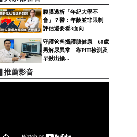
腹膜透析「年紀大學不
會」？醫：年齡並非限制
評估還要看3面向
守護爸爸攝護腺健康 60歲
男解尿異常 靠PHI檢測及
早揪出攝...
▋推薦影音