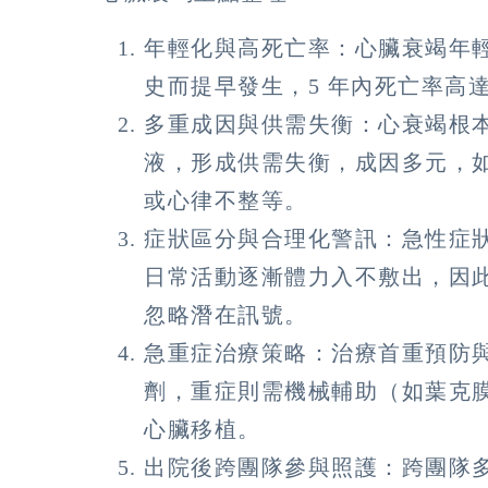
年輕化與高死亡率：
心臟衰竭年
史而提早發生，5 年內死亡率高
多重成因與供需失衡：
心衰竭根
液，形成供需失衡，成因多元，
或心律不整等。
症狀區分與合理化警訊
：急性症
日常活動逐漸體力入不敷出，因
忽略潛在訊號。
急重症治療策略：
治療首重預防
劑，重症則需機械輔助（如葉克
心臟移植。
出院後跨團隊參與照護：
跨團隊