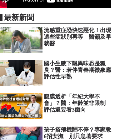
▋最新新聞
流感重症恐快速惡化！出現
這些症狀別再等 醫籲及早
就醫
國小生腋下飄異味恐是狐
臭？醫：若伴青春期徵象應
評估性早熟
腹膜透析「年紀大學不
會」？醫：年齡並非限制
評估還要看3面向
孩子搭飛機鬧不停？專家教
6招安撫 別只急著要求