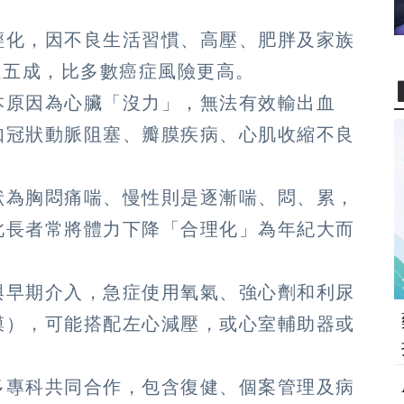
輕化，因不良生活習慣、高壓、肥胖及家族
達五成，比多數癌症風險更高。
本原因為心臟「沒力」，無法有效輸出血
如冠狀動脈阻塞、瓣膜疾病、心肌收縮不良
狀為胸悶痛喘、慢性則是逐漸喘、悶、累，
此長者常將體力下降「合理化」為年紀大而
與早期介入，急症使用氧氣、強心劑和利尿
膜），可能搭配左心減壓，或心室輔助器或
多專科共同合作，包含復健、個案管理及病