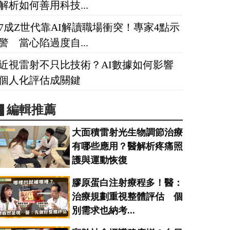
解析如何善用科技...
7成Z世代靠AI解讀職場衝突！專家4點示
警 當心陷過度自...
近視雷射不只比技術？AI數據如何影響
個人化評估成關鍵
▋編輯推薦
大面積雷射光生物調節治療
有哪些應用？醫解析疼痛照
護與運動恢復
膠原蛋白注射療程多！醫：
治療規劃重視整體評估 個
別需求也納考...