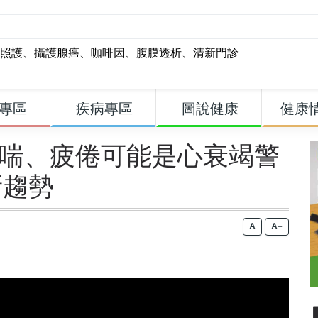
照護
、
攝護腺癌
、
咖啡因
、
腹膜透析
、
清新門診
專區
疾病專區
圖說健康
健康
莫名喘、疲倦可能是心衰竭警
新趨勢
+