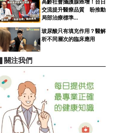
高齡社會攝護腺癌增！台日
交流提升醫療品質 盼推動
局部治療標準...
玻尿酸只有填充作用？醫解
析不同層次的臨床應用
▋關注我們