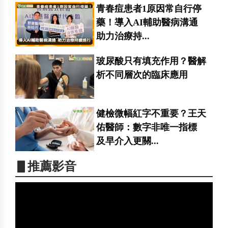
青春痘患者1原因常自行停
藥！導入AI輔助醫病溝通
助力治療持...
玻尿酸只有填充作用？醫解
析不同層次的臨床應用
健檢微幅紅字不重要？王天
佑醫師：數字非唯一指標
及早介入更關...
▋推薦影音