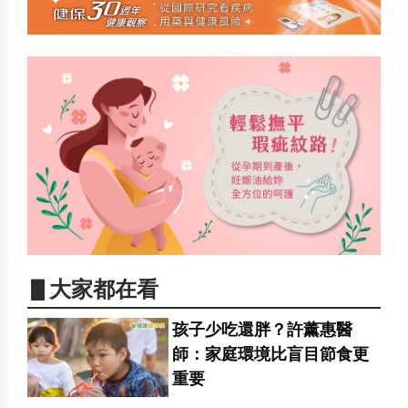
▋大家都在看
孩子少吃還胖？許薰惠醫
師：家庭環境比盲目節食更
重要