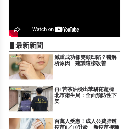
▋最新新聞
減重成功卻雙頰凹陷？醫解
析原因 建議這樣改善
再1苦茶油檢出苯駢芘超標
北市衛生局：全面預防性下
架
百萬人受惠！成人公費肺鏈
疫苗8／10升級 新疫苗接種