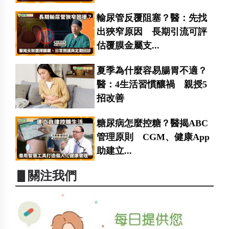
輸尿管反覆阻塞？醫：先找
出狹窄原因 長期引流可評
估覆膜金屬支...
夏季為什麼容易腸胃不適？
醫：4生活習慣釀禍 親授5
招改善
糖尿病怎麼控糖？醫揭ABC
管理原則 CGM、健康App
助建立...
▋關注我們