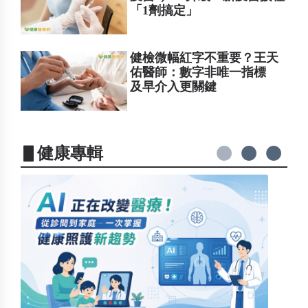
「1劑搞定」
健檢微幅紅字不重要？王天
佑醫師：數字非唯一指標
及早介入更關鍵
▋健康專輯