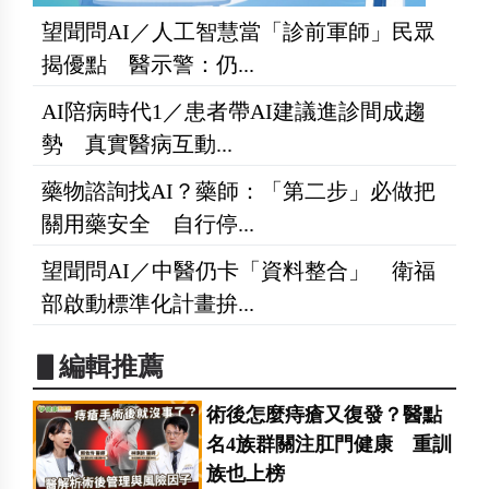
望聞問AI／人工智慧當「診前軍師」民眾
揭優點 醫示警：仍...
AI陪病時代1／患者帶AI建議進診間成趨
勢 真實醫病互動...
藥物諮詢找AI？藥師：「第二步」必做把
關用藥安全 自行停...
望聞問AI／中醫仍卡「資料整合」 衛福
部啟動標準化計畫拚...
▋編輯推薦
術後怎麼痔瘡又復發？醫點
名4族群關注肛門健康 重訓
族也上榜