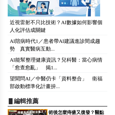
近視雷射不只比技術？AI數據如何影響個
人化評估成關鍵
AI陪病時代1／患者帶AI建議進診間成趨
勢 真實醫病互動...
AI能幫整理健康資訊？兒科醫：當心病情
「愈查愈亂」 揭1...
望聞問AI／中醫仍卡「資料整合」 衛福
部啟動標準化計畫拚...
▋編輯推薦
術後怎麼痔瘡又復發？醫點