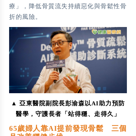
療」，降低骨質流失持續惡化與骨鬆性骨
折的風險。
▲ 亞東醫院副院長彭渝森以AI助力預防
醫學，守護長者「站得穩、走得久」
65歲婦人靠AI提前發現骨鬆 三個