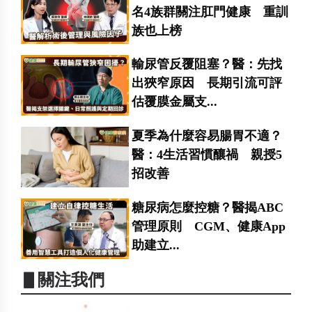
名4族群關注肛門健康 重訓
族也上榜
輸尿管反覆阻塞？醫：先找
出狹窄原因 長期引流可評
估覆膜金屬支...
夏季為什麼容易腸胃不適？
醫：4生活習慣釀禍 親授5
招改善
糖尿病怎麼控糖？醫揭ABC
管理原則 CGM、健康App
助建立...
▋關注我們