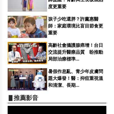
度更重要
孩子少吃還胖？許薰惠醫
師：家庭環境比盲目節食更
重要
高齡社會攝護腺癌增！台日
交流提升醫療品質 盼推動
局部治療標準...
暑假作息亂、青少年皮膚問
題大爆發！醫：抑痘重視溫
和清潔、長期...
▋推薦影音