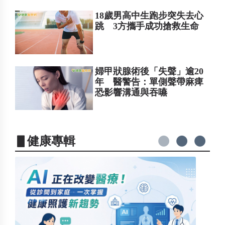
18歲男高中生跑步突失去心
跳 3方攜手成功搶救生命
婦甲狀腺術後「失聲」逾20
年 醫警告：單側聲帶麻痺
恐影響溝通與吞嚥
▋健康專輯