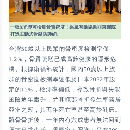
一張X光即可檢測骨質密度！采風智匯協助亞東醫院
打造主動式骨鬆防護網。
台灣50歲以上民眾的骨密度檢測率僅
1.2%，骨質疏鬆已成高齡健康的隱形危
機。根據衛福部統計，國內50歲以上族
群的骨密度檢測率遠低於日本2032年設
定的15%，檢測率偏低，導致骨折與失能
風險逐年攀升，尤其髖部骨折發生率高居
亞洲之冠，其五年死亡率甚至高於乳癌。
髖骨骨折後，一年內有六成患者無法回到
原本日常生活，需要家人照護；另有20%