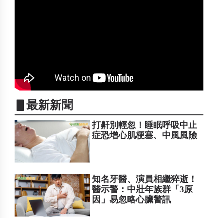
▋最新新聞
打鼾別輕忽！睡眠呼吸中止
症恐增心肌梗塞、中風風險
知名牙醫、演員相繼猝逝！
醫示警：中壯年族群「3原
因」易忽略心臟警訊