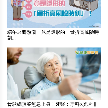
端午返鄉熱潮 竟是隱形的「骨折高風險時
刻...
骨鬆總無聲無息上身！牙醫：牙科X光片非