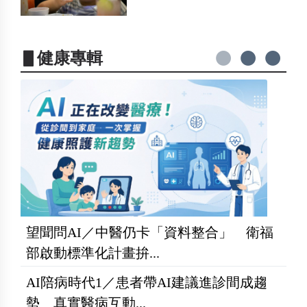
▋健康專輯
望聞問AI／中醫仍卡「資料整合」 衛福
部啟動標準化計畫拚...
AI陪病時代1／患者帶AI建議進診間成趨
勢 真實醫病互動...