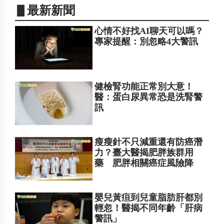
▋最新新聞
心情不好找AI聊天可以嗎？
專家提醒：別忽略4大警訊
健檢腎功能正常別大意！
醫：蛋白尿異常恐是洗腎警
訊
瘦瘦針不只減重還有防癌潛
力？臺大醫揭肥胖族群用
藥 肥胖相關癌症風險降
嬰兒黃疸到兒童脂肪肝都別
輕忽！醫揭不同年齡「肝病
警訊」