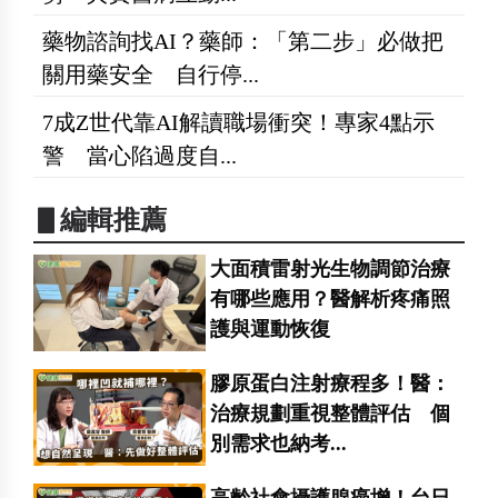
藥物諮詢找AI？藥師：「第二步」必做把
關用藥安全 自行停...
7成Z世代靠AI解讀職場衝突！專家4點示
警 當心陷過度自...
▋編輯推薦
大面積雷射光生物調節治療
有哪些應用？醫解析疼痛照
護與運動恢復
膠原蛋白注射療程多！醫：
治療規劃重視整體評估 個
別需求也納考...
高齡社會攝護腺癌增！台日