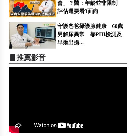
會」？醫：年齡並非限制
評估還要看3面向
守護爸爸攝護腺健康 60歲
男解尿異常 靠PHI檢測及
早揪出攝...
▋推薦影音