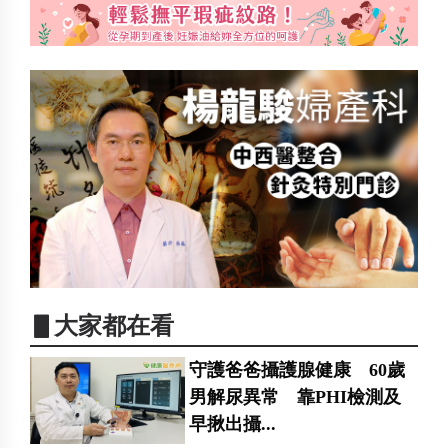
▋大家都在看
守護爸爸攝護腺健康 60歲
男解尿異常 靠PHI檢測及
早揪出攝...