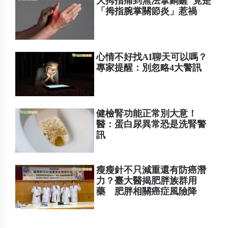
大拇指痛到無法拿鍋鏟 竟是
「拇指腕掌關節炎」惹禍
心情不好找AI聊天可以嗎？
專家提醒：別忽略4大警訊
健檢腎功能正常別大意！
醫：蛋白尿異常恐是洗腎警
訊
瘦瘦針不只減重還有防癌潛
力？臺大醫揭肥胖族群用
藥 肥胖相關癌症風險降