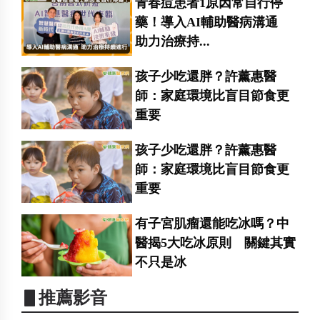
青春痘患者1原因常自行停
藥！導入AI輔助醫病溝通
助力治療持...
孩子少吃還胖？許薰惠醫
師：家庭環境比盲目節食更
重要
孩子少吃還胖？許薰惠醫
師：家庭環境比盲目節食更
重要
有子宮肌瘤還能吃冰嗎？中
醫揭5大吃冰原則 關鍵其實
不只是冰
▋推薦影音