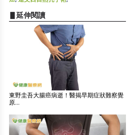
▋延伸閱讀
東野圭吾大腸癌病逝！醫揭早期症狀難察覺
原...