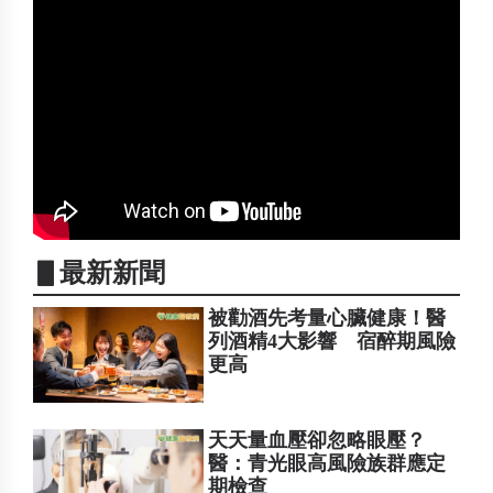
▋最新新聞
被勸酒先考量心臟健康！醫
列酒精4大影響 宿醉期風險
更高
天天量血壓卻忽略眼壓？
醫：青光眼高風險族群應定
期檢查