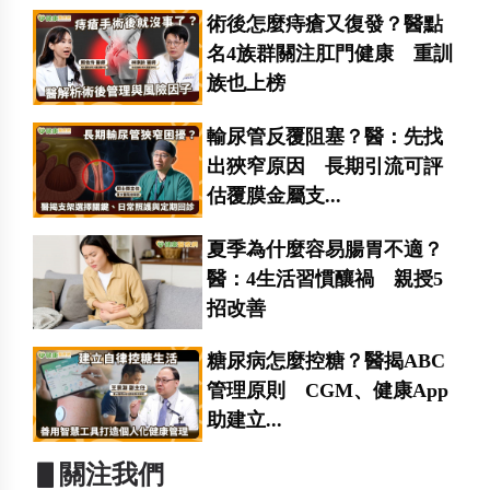
術後怎麼痔瘡又復發？醫點
名4族群關注肛門健康 重訓
族也上榜
輸尿管反覆阻塞？醫：先找
出狹窄原因 長期引流可評
估覆膜金屬支...
夏季為什麼容易腸胃不適？
醫：4生活習慣釀禍 親授5
招改善
糖尿病怎麼控糖？醫揭ABC
管理原則 CGM、健康App
助建立...
▋關注我們