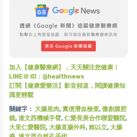
加入【健康醫療網】，天天關注您健康！
LINE＠ ID：@healthnews
訂閱【健康愛樂活】影音頻道，閱讀健康知
識更輕鬆
關鍵字：
大腸息肉
,
糞便潛血檢查
,
微創腹腔
鏡
,
達文西機械手臂
,
仁愛長庚合作聯盟醫院
,
大里仁愛醫院
,
大腸直腸外科
,
賴以立
,
大腸
癌
,
達文西自然孔手術
,