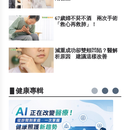
67歲婦不菸不酒 兩次手術
「救心再救肺」！
減重成功卻雙頰凹陷？醫解
析原因 建議這樣改善
▋健康專輯