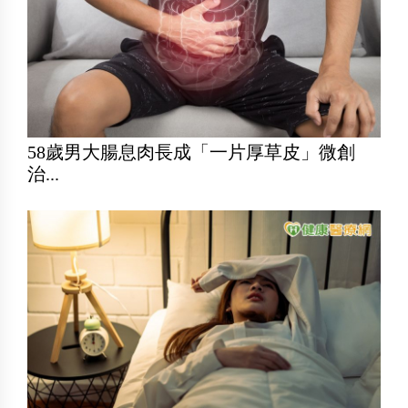
58歲男大腸息肉長成「一片厚草皮」微創
治...