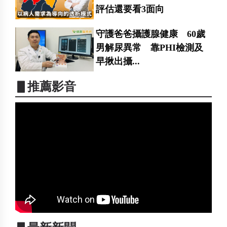
評估還要看3面向
守護爸爸攝護腺健康 60歲
男解尿異常 靠PHI檢測及
早揪出攝...
▋推薦影音