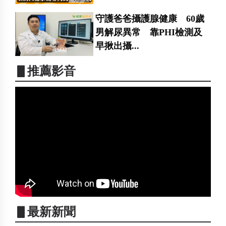
守護爸爸攝護腺健康 60歲
男解尿異常 靠PHI檢測及
早揪出攝...
▋推薦影音
▋最新新聞