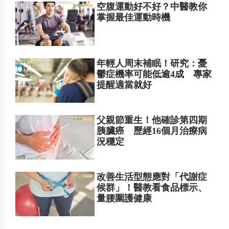
空腹運動好不好？中醫教你
掌握最佳運動時機
年輕人周末補眠！研究：憂
鬱症機率可能低逾4成 專家
提醒適當就好
父親節重生！他確診第四期
胰臟癌 歷經16個月治療病
況穩定
改善生活型態應對「代謝症
候群」！醫教看食品標示、
量腰圍護健康