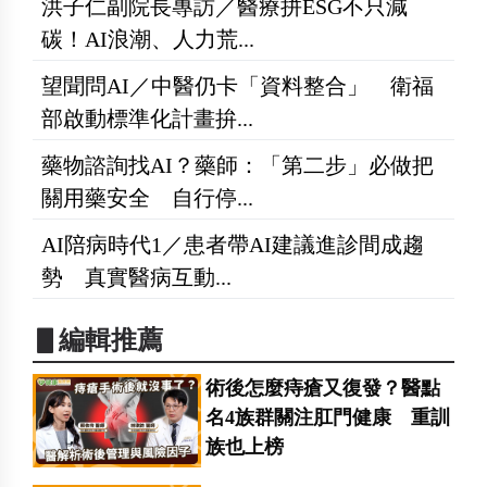
洪子仁副院長專訪／醫療拼ESG不只減
碳！AI浪潮、人力荒...
望聞問AI／中醫仍卡「資料整合」 衛福
部啟動標準化計畫拚...
藥物諮詢找AI？藥師：「第二步」必做把
關用藥安全 自行停...
AI陪病時代1／患者帶AI建議進診間成趨
勢 真實醫病互動...
▋編輯推薦
術後怎麼痔瘡又復發？醫點
名4族群關注肛門健康 重訓
族也上榜