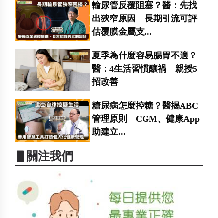
輸尿管反覆阻塞？醫：先找
出狹窄原因 長期引流可評
估覆膜金屬支...
夏季為什麼容易腸胃不適？
醫：4生活習慣釀禍 親授5
招改善
糖尿病怎麼控糖？醫揭ABC
管理原則 CGM、健康App
助建立...
▋關注我們