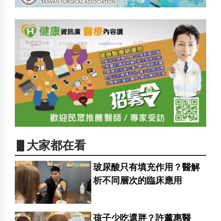
▋大家都在看
玻尿酸只有填充作用？醫解
析不同層次的臨床應用
孩子少吃還胖？許薰惠醫