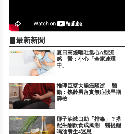
▋最新新聞
夏日高燒嘔吐當心A型流
感 醫：小心「全家連環
中」
推理巨擘大腸癌驟逝 醫
籲：熟齡男落實無症狀早期
篩檢
椰子油漱口助「排毒」？搭
配生酮飲食成風潮 醫提醒
喝油養生4迷思