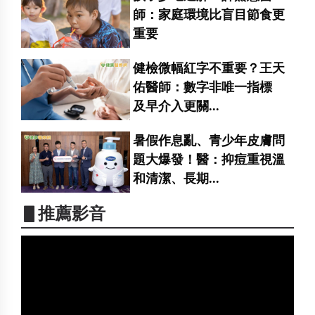
師：家庭環境比盲目節食更
重要
健檢微幅紅字不重要？王天
佑醫師：數字非唯一指標
及早介入更關...
暑假作息亂、青少年皮膚問
題大爆發！醫：抑痘重視溫
和清潔、長期...
▋推薦影音