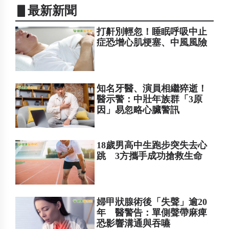
▋最新新聞
打鼾別輕忽！睡眠呼吸中止
症恐增心肌梗塞、中風風險
知名牙醫、演員相繼猝逝！
醫示警：中壯年族群「3原
因」易忽略心臟警訊
18歲男高中生跑步突失去心
跳 3方攜手成功搶救生命
婦甲狀腺術後「失聲」逾20
年 醫警告：單側聲帶麻痺
恐影響溝通與吞嚥