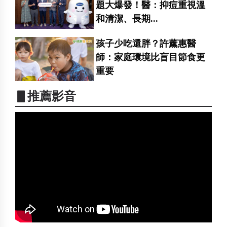
題大爆發！醫：抑痘重視溫
和清潔、長期...
孩子少吃還胖？許薰惠醫
師：家庭環境比盲目節食更
重要
▋推薦影音