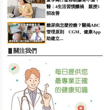
夏季為什麼容易腸胃不適？
醫：4生活習慣釀禍 親授5
招改善
糖尿病怎麼控糖？醫揭ABC
管理原則 CGM、健康App
助建立...
▋關注我們