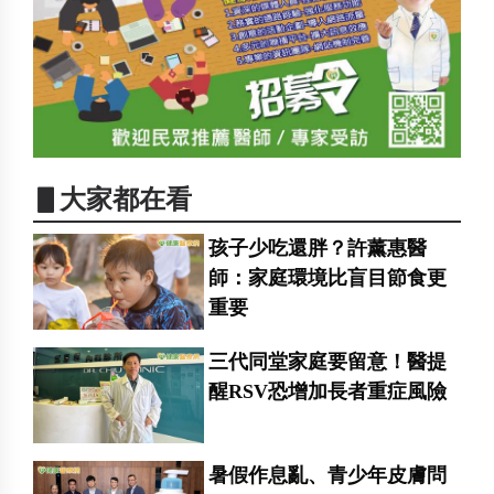
▋大家都在看
孩子少吃還胖？許薰惠醫
師：家庭環境比盲目節食更
重要
三代同堂家庭要留意！醫提
醒RSV恐增加長者重症風險
暑假作息亂、青少年皮膚問