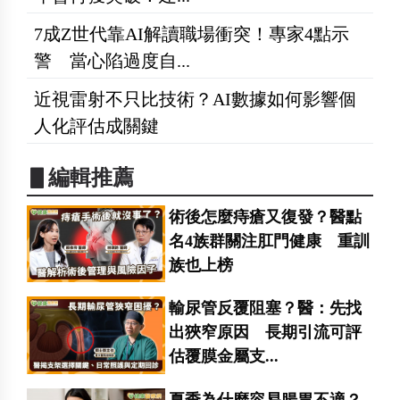
7成Z世代靠AI解讀職場衝突！專家4點示
警 當心陷過度自...
近視雷射不只比技術？AI數據如何影響個
人化評估成關鍵
▋編輯推薦
術後怎麼痔瘡又復發？醫點
名4族群關注肛門健康 重訓
族也上榜
輸尿管反覆阻塞？醫：先找
出狹窄原因 長期引流可評
估覆膜金屬支...